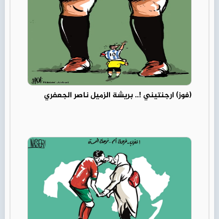
(فوز) ارجنتيني !.. بريشة الزميل ناصر الجعفري