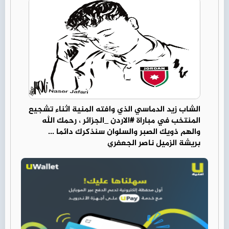
الشاب زيد الدماسي الذي وافته المنية اثناء تشجيع
المنتخب في مباراة #الاردن _الجزائر ، رحمك الله
والهم ذويك الصبر والسلوان سنذكرك دائما ...
بريشة الزميل ناصر الجعفري