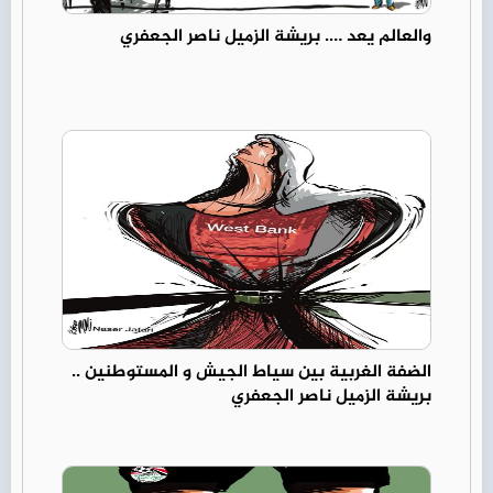
والعالم يعد …. بريشة الزميل ناصر الجعفري
الضفة الغربية بين سياط الجيش و المستوطنين ..
بريشة الزميل ناصر الجعفري