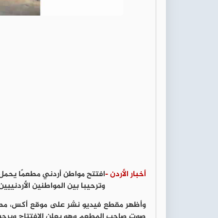
أخبار الأردن -
وترحيبا بين المواطنين الأردنييين
وأظهر مقطع فيديو نشر على موقع أكس، مطعم 
صوت صاحب المطعم وهو يعلن الافتتاح ويرحب 