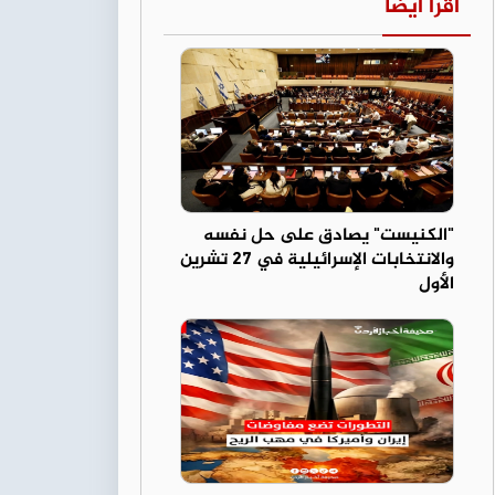
اقرأ أيضا
"الكنيست" يصادق على حل نفسه
والانتخابات الإسرائيلية في 27 تشرين
الأول