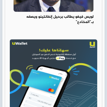
لويس فيغو يطالب برحيل إنفانتينو ويصفه
بـ"المخادع"