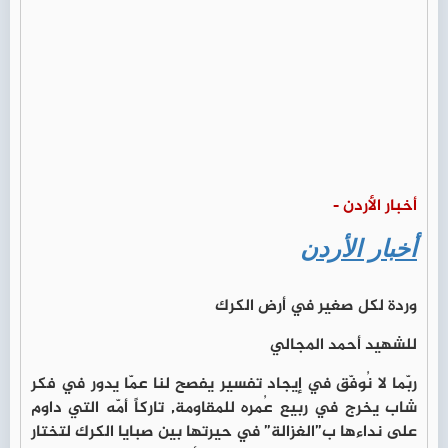
أخبار الأردن -
أخبار الأردن
وردة لكل صغير في أرض الكرك
للشهيد أحمد المجالي
ربّما لا نُوفّق في إيجاد تفسير يفصح لنا عمّا يدور في فكر
شاب يخرج في ربيع عُمره للمقاومة, تاركاً أمّه التي داوم
على نداءها ب”الغزالة” في حيرتها بين صبايا الكرك لتختار