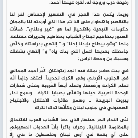
رفيقة درب وزوجة له, لقرة عينها أحمد.
وربّما, يكمن هذا العجز في التفسير لإحساس آخر لنا
بالتقصير والانطواء على الذات, هذا الذي أوردته لنا بالمجان
حكومات التبعية والانحياز لما هو “غير وطني”, فملأت
الصدور بمفاهيم تجتاح الشباب بمفاهيم وتبريرات مختلفة,
منها “وشو بيطلع بإيدنا إحنا” و ” إلتهي بدراستك وخلّص
جامعتك بعديها اعمل اللي بدك ياه” و” إلتهي بشغلك
وسيبك من وجعة الراس ;
في بيت صغير يملك فيه الجد زيتونتان, كَبُر أحمد المجالي
في الجنوب الأردني وفي الكرك تحديداً, أعتقد جازماً أنّه
تعلم الكرامة ورَضعها, وتعلّم أيضاً العُروبة وغنّى شعارات
الوحدة العربية حينها وتغنّى بصبايا الكرك . وسمع نداء
بيروت الجريحة .. وسمع طائرات الاحتلال والاجتياح
الصهيوني في جنوب لبنان وكأنّها تدك الكرك
لبّى النداء الحر حينها, الذي دعا الشباب العرب للالتحاق
بالمقاومة اللبنانية, وعَرف باكراً بأنّ العدوان الصهيوني
على أي بقعة في أرض لبنان وفلسطين ما هي إلا