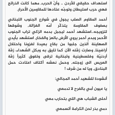
استهداف حقيقي للأردن .. وأنّ الحرب, مهما كانت الذرائع
فهي حرب استيطان وتوجّه عتادها للمقاومين الأحرار.
أحمد المقاوم الصلب يجول في شوارع الجنوب اللبناني
بصفوف المقاومة يتذكّر أمّه الغزالة, وشوقها
لتزويجه..استشهد أحمد ليجبل بدمه الزكي تراب الجنوب
الأحمر وبدمٍ أحمر يروي الأرض بالعز والفخار, استشهد بأيدي
الصهاينة الذين جلبوا من بقاع بعيدة لغزوِنا واحتلال
أراضينا, وصارت زفّته الآن كما تليق به وبكل الشهداء، زفّة
أردنيّة وفلسطينية ولبنانية ترقى وتفوق كثيراً زفّة
العريس الى زوجته, وحمل نعشه أكتاف اعتادت حمل
البنادق, ويا له من شرف !
أنشودة للشهيد أحمد المجالي:
يا عيون أمي بالفرح لا تدمعي
أحلى الشباب هي اللي بتحارب معي
دمي بذر لحن الكرامة أتسمعي