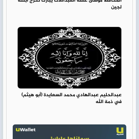
المحافظ موسى عقلة العبداللات يبارك تخرج ابنتة
لجين
عبدالحليم عبدالهادي محمد السعايدة (أبو هيثم)
في ذمة الله