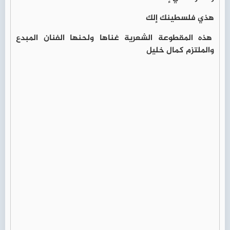
هذي فلسطينك إلك
هذه المقطوعة الشعرية غناها ولحنها الفنان المبدع
والملتزم كمال خليل