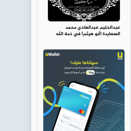
عبدالحليم عبدالهادي محمد
السعايدة (أبو هيثم) في ذمة الله