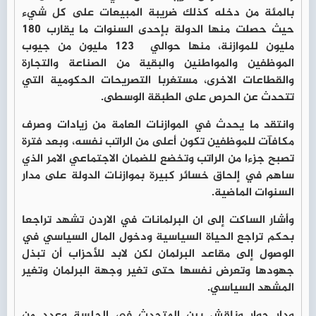
بالمئة من دخله كذلك ضريبة المبيعات على كل شيء
حيث حصلت منها الدولة بإحدى السنوات ما يقارب 180
مليون للموازنة، منها حوالي 123 مليون من جيوب
الموظفين والمواطنين والبقية من الصناعة والتجارة
والقطاعات الاخرى، مستغربا التصريحات الحكومية التي
تتحدث عن الحرص على الطبقة الوسطى.
وانتقد ما يحدث في الموازنات العامة من زيادات وصرف
مكافآت للموظفين تكون أعلى من الراتب نفسه، وبعد فترة
تصبح جزءا من الراتب وتخضع للضمان الاجتماعي الامر الذي
ساهم في إلحاق خسائر كبيرة بموازنات الدولة على مدار
السنوات الماضية.
وأشار الساكت إلى ان البرلمانات في الاردن تشهد تراجعا
بحكم تراجع الحياة السياسية ودخول المال السياسي في
الوصول إلى مقاعد البرلمان لكن لابد للأحزاب أن تبذل
جهودها وتعرض نفسها حتى تغير وجهة البرلمان وتغير
المشهد السياسي.
ودار حوار وناقش بين المتحدث في الجلسة وعدد من