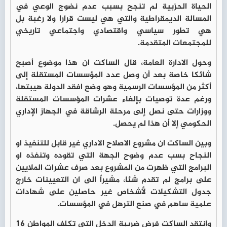
الحياة الحزبية لم تنجح بسبب عدم نضوج الوعي في
المسالة الديمقراطية والتي هي ليست قرارا ولا رغبة بل
هي تطور سياسي واقتصادي واجتماعي تاريخي
للمجتمعات المتقدمة.
وحول الادارة العامة، قال الساكت ان هذا موضوع أصبح
شائكا خاصة بعد أن وصل عدد المؤسسات المستقلة إلى
أكثر من المؤسسات الرسمية وهو وضع افقد الدولة هيبتها،
ورغم عدة توصيات بإلغاء عشرات المؤسسات المستقلة
ووزارات حتى نصل إلى مرحلة الرشاقة في الجهاز الإداري
الحكومي إلا أن هذا لم يحصل.
وبين الساكت ان مشروع الاصلاح الاداري غير قابل للتنفيذ او
النجاح بسب عدم وضوح الجهة التي تقوده وتنفذه او
البرامج التي ظهرت من المشروع بعد صرف عشرات الملايين
على برامج لم تقدم شئا، مشيراً الى ان التعيينات خارج
جدول التشكيلات لأشخاص غير حاصلين على شهادات
علمية ساهم في صنع الترهل في المؤسسات.
وانتقد الساكت فرض ضريبة الدخل التي تكلف المواطن 16