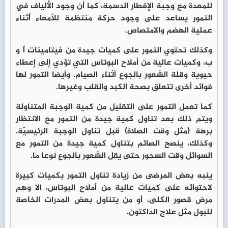
للمعدة مع وجبة الإفطار الدسمة، كما أن وجود الألياف في
التمور يساعد على وجود حركة منتظمة للأمعاء أثناء
عملية الهضم والامتصاص.
وكذلك تحتوي التمور على كميات جيدة من فيتامينات أ و
ب، وكميات عالية من أملاح البوتاس التي تؤدي إلى إعطاء
حيوية وقلة الشعور بالجوع أثناء الصيام. وأيضا التمور لها
فوائد أخرى تتعلق بصحة الكبد والقلب وغيرها.
كما تعمل التمور على التقليل من كمية الوجبة المتناولة
ويتم ذلك بعد تناول كمية جيدة من التمور مع الانتظار
برهة (مثل وقت الصلاة) قبل تناول الوجبة الرئيسيّة.
وكذلك، ينصح الصائم بتناول كمية جيدة من التمور مع
السوائل وقت السحور حتى يقل الشعور بالجوع نوعا ما.
ينبه بعض المرضى من زيادة تناول التمور بكميات كبيرة
لاحتوائه على كميات عالية من أملاح البوتاس، الا وهم
مرض قصور الكلى، أو من يتناول بعض المدرات الخاصة
للبول مثل علاج الداكتون.