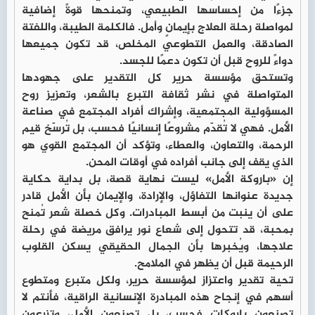
جزءًا من إحساسها الطبيعي، وتمنحها قوةً إضافية
لمواصلة رحلة العلاج بإيمانٍ وأمل. فالكلمة الطيبة، واللفتة
الصادقة، والعمل التطوعي المخلص، قد تكون جميعها
دواءً للروح قبل أن تكون دعمًا للجسد.
وتستحق مؤسسة حرير كل التقدير على جهودها
المتواصلة في نشر ثقافة التبرع بالشعر، وتعزيز روح
المسؤولية المجتمعية، وإشراك أفراد المجتمع في صناعة
الأمل. فهي لا تُقدّم مشروعًا إنسانيًا فحسب، بل تُرسّخ قيم
الرحمة، والتعاون، والعطاء، وتؤكد أن المجتمع القوي هو
الذي يقف إلى جانب أفراده في أوقات المحن.
إن «باروكة الأمل» ليست نهاية قصة، بل بداية حكاية
جديدة عنوانها التفاؤل، والإرادة، والإيمان بأن الأمل قادر
على أن ينبت من أبسط المبادرات. وكل خصلة شعر تُمنح
بمحبة، قد تتحول إلى شعاع نور يرافق مريضة في رحلة
علاجها، ويُخبرها بأن الجمال الحقيقي يسكن القلوب
الرحيمة قبل أن يظهر في الملامح.
تحية تقدير واعتزاز لمؤسسة حرير، ولكل متبرع ومتطوع
أسهم في إنجاح هذه المبادرة الإنسانية الراقية، فأنتم لا
تصنعون باروكاتٍ فحسب، بل تصنعون الأمل، وتزرعون