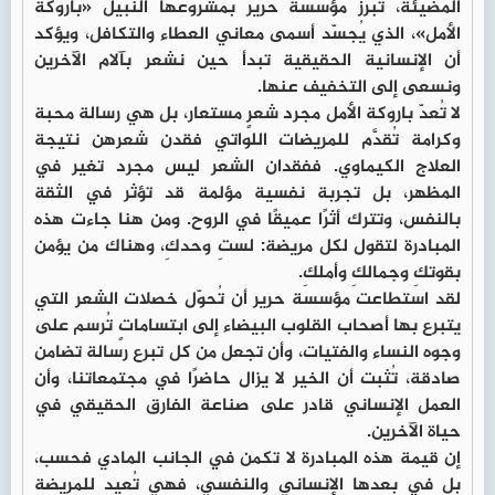
المضيئة، تبرز مؤسسة حرير بمشروعها النبيل «باروكة
الأمل»، الذي يُجسّد أسمى معاني العطاء والتكافل، ويؤكد
أن الإنسانية الحقيقية تبدأ حين نشعر بآلام الآخرين
ونسعى إلى التخفيف عنها.
لا تُعدّ باروكة الأمل مجرد شعرٍ مستعار، بل هي رسالة محبة
وكرامة تُقدَّم للمريضات اللواتي فقدن شعرهن نتيجة
العلاج الكيماوي. ففقدان الشعر ليس مجرد تغير في
المظهر، بل تجربة نفسية مؤلمة قد تؤثر في الثقة
بالنفس، وتترك أثرًا عميقًا في الروح. ومن هنا جاءت هذه
المبادرة لتقول لكل مريضة: لستِ وحدكِ، وهناك من يؤمن
بقوتكِ وجمالكِ وأملكِ.
لقد استطاعت مؤسسة حرير أن تُحوّل خصلات الشعر التي
يتبرع بها أصحاب القلوب البيضاء إلى ابتساماتٍ تُرسم على
وجوه النساء والفتيات، وأن تجعل من كل تبرع رسالة تضامن
صادقة، تُثبت أن الخير لا يزال حاضرًا في مجتمعاتنا، وأن
العمل الإنساني قادر على صناعة الفارق الحقيقي في
حياة الآخرين.
إن قيمة هذه المبادرة لا تكمن في الجانب المادي فحسب،
بل في بعدها الإنساني والنفسي، فهي تُعيد للمريضة