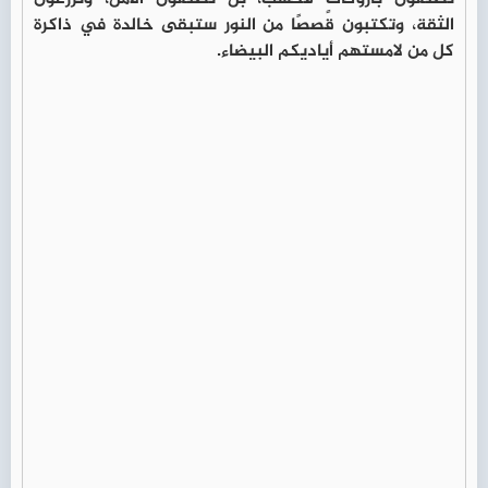
الثقة، وتكتبون قصصًا من النور ستبقى خالدة في ذاكرة
كل من لامستهم أياديكم البيضاء.