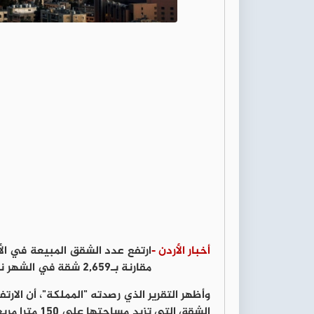
أخبار الأردن -
مقارنة بـ2,659 شقة في الشهر نفسه من عام 2025، وفق تقرير دائرة الأراضي والمساحة.
وأظهر التقرير الذي رصدته "المملكة"، أن الا