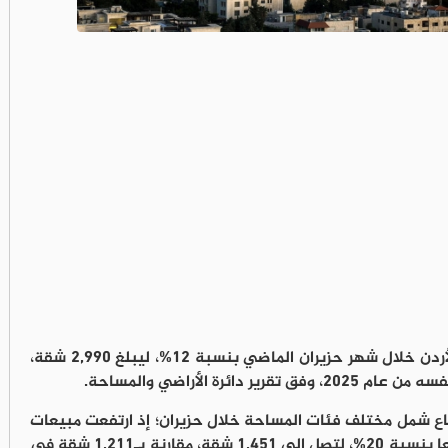
ارتفع عدد الشقق المبيعة في الأردن خلال شهر حزيران الماضي بنسبة 12%، ليبلغ 2,990 شقة،
رتفاع شمل مختلف فئات المساحة خلال حزيران؛ إذ ارتفعت مبيعات
الشقق التي تزيد مساحتها على 150 مترا مربعا بنسبة 20%، لتصل إلى 1,451 شقة، مقارنة بـ1,211 شقة في