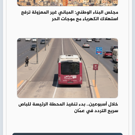
مجلس البناء الوطني: المباني غير المعزولة ترفع
استهلاك الكهرباء مع موجات الحر
خلال أسبوعين.. بدء تنفيذ المحطة الرئيسة للباص
سريع التردد في عمّان