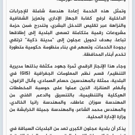
وتمثل هذه الخدمة إعادة هندسة شاملة للإجراءات
الداخلية لرفع كفاءة الجهاز الإداري وتعزيز الشفافية
والنزاهة عبر تقليص التدخل البشري، وتندرج ضمن حزمة
مشروعات رقمية متكاملة تسعى البلدية إلى إطلاقها
تباعا، بهدف تحويل عجلون إلى "مدينة ذكية" ترتقي
بجودة الخدمات، وتسهم في بناء منظومة حكومية متطورة
تخدم أبناء المحافظة.
وجاء هذا الإنجاز الرقمي ثمرة جهود مكثفة بذلتها مديرية
التنظيم/ قسم نظم المعلومات الجغرافية (GIS) في
البلدية، ممثلة بالمهندسين حسام الصمادي، وأنال الزغول،
وأنغام العنانزة، الذين عملوا على حوسبة المخططات
الهيكلية والتنظيمية، بالتنسيق والدعم الفني من
المهندسة سوزان عاطف، والمهندسة رانيا الخالدي،
والمهندس محمد الشاعر، والمهندسة جميلة الخرابشة من
وزارة الإدارة المحلية.
يذكر أن بلدية عجلون الكبرى تعد من البلديات السباقة في