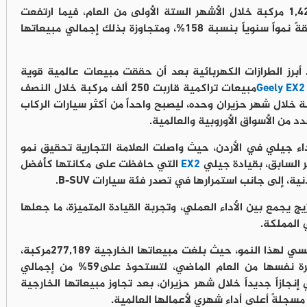
وسجلت جيلي مبيعات عالمية بلغت 1,422,958 مركبة خلال الأشهر الستة الأولى من العام، فيما ارتفعت
مبيعاتها الخارجية إلى 474,228مركبة، محققةً نمواً سنوياً بنسبة 158%، ومتجاوزة بذلك إجمالي مبيعاتها
برز الطرازات الكهربائية بعد أن حققت مبيعات عالمية قوية
Geely EX2
مبيعات تراكمية قاربت 250 ألف مركبة خلال النصف
، من بينها أكثر من 50 ألف مركبة خلال شهر حزيران وحده، ليصبح واحداً من أكثر سيارات الركاب
 من الأسواق الأوروبية والعالمية.
 جيلي في الأردن، حيث واصلت العلامة التجارية تحقيق نمو
 السابق، بقيادة جيلي
EX2
التي حافظت على مكانتها كأفضل
ة، إلى جانب استمرارها في تصدر فئة سيارات B-SUV.
ج يجمع بين الأداء العملي، وتجربة القيادة المتميزة، ما جعلها
 المملكة.
وشكلت مركبات الطاقة الجديدة المحرك الرئيسي لهذا النمو، حيث بلغت مبيعاتها الخارجية 277,189مركبة،
مسجلةً ارتفاعاً بنسبة 585% مقارنة بالفترة نفسها من العام الماضي، لتستحوذ على59% من إجمالي
جازاً جديداً خلال شهر حزيران، بعد تجاوز مبيعاتها الخارجية