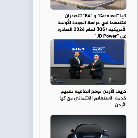
كيا "Carnival" و "K4" تتصدران
فئتيهما في دراسة الجودة الأولية
الأمريكية (IQS) لعام 2026 الصادرة
عن "JD Power"
كريف الأردن توقّع اتفاقية تقديم
خدمة الاستعلام الائتماني مع كيا
الأردن