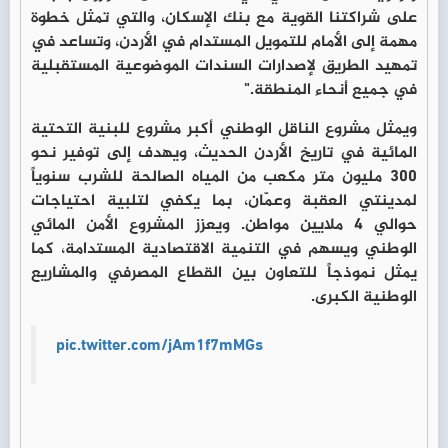
على شراكتنا القوية مع بنك الإسكان، والتي تمثل خطوة
مهمة إلى الأمام للتمويل المستدام في الأردن، وتساعد في
تمهيد الطريق لإصدارات السندات الموضوعية المستقبلية
في جميع أنحاء المنطقة."
ويمثل مشروع الناقل الوطني أكبر مشروع للبنية التحتية
المائية في تاريخ الأردن الحديث، ويهدف إلى توفير نحو
300 مليون متر مكعب من المياه الصالحة للشرب سنوياً
لمدينتي العقبة وعمّان، بما يكفي لتلبية احتياجات
حوالي 4 ملايين مواطن. ويعزز المشروع الأمن المائي
الوطني ويسهم في التنمية الاقتصادية المستدامة، كما
يمثل نموذجاً للتعاون بين القطاع المصرفي والمشاريع
الوطنية الكبرى.
pic.twitter.com/jAm1f7mMGs