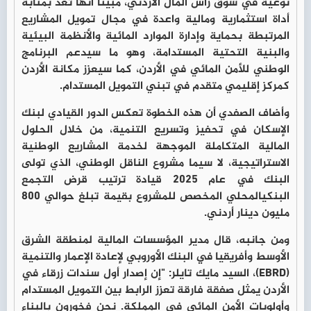
نوعية في سوق رأس المال الأردني، مبيناً أنها تعد بمثابة
أداة استثمارية ومالية واعدة في مجال تمويل المشاريع
المرتبطة بحماية وإدارة الموارد المائية والأنظمة البيئية
والبنية التحتية المستدامة، وهو ما سيدعم البرنامج
الوطني للأمن المائي في الأردن، كما سيعزز مكانة الأردن
كمركز إقليمي متقدم في تبني التمويل المستدام.
وأضاف الصفدي أن هذه الخطوة تعكس الدور القيادي لبنك
الإسكان في تحفيز وتسريع التنمية، من خلال الحلول
المالية المتكاملة الموجهة لخدمة المشاريع الوطنية
الاستراتيجية، لا سيما مشروع الناقل الوطني، الذي تولى
البنك في عام 2025 قيادة ترتيب قرض التجمع
البنكيالمحلي المخصص للمشروع بقيمة تبلغ حوالي 800
مليون دينار أردني.
ومن جانبه، قال مدير المؤسسات المالية لمنطقة الشرق
الأوسط وأفريقيا في البنك الأوروبي لإعادة الإعمار والتنمية
(EBRD)، السيد مايك تايلر: "إن إصدار أول سندات زرقاء في
الأردن يمثل صفقة فارقة تعزز الرابط بين التمويل المستدام
وأولويات الأمن المائي في المملكة. نحن فخورون بالبناء