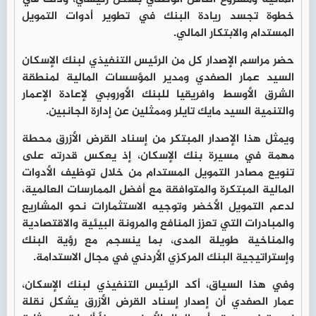
خطوة تجسد ريادة البنك في تطوير أدوات التمويل
المستدام والابتكار المالي.
حضر مراسم الإصدار كل من الرئيس التنفيذي لبنك الإسكان
السيد عمار الصفدي ومدير المؤسسات المالية لمنطقة
الشرق الأوسط وافريقيا للبنك الأوروبي لإعادة الإعمار
والتنمية السيد مايك تايلر وممثلين عن إدارة الجانبين.
ويمثل هذا الإصدار المبتكر من إسناد القرض الأزرق محطة
مهمة في مسيرة بنك الإسكان، إذ يعكس قدرته على
تنويع مصادر التمويل المستدام من خلال توظيف الأدوات
المالية المبتكرة والمتوافقة مع أفضل الممارسات العالمية،
لدعم التمويل الأخضر وتوجيه الاستثمارات نحو المشاريع
والمبادرات التي تعزز المنافع والمرونة البيئية والاقتصادية
والمناخية طويلة المدى، بما ينسجم مع رؤية البنك
وإستراتيجية البنك المركزي الأردني في مجال الاستدامة.
وفي هذا السياق، أكد الرئيس التنفيذي لبنك الإسكان،
عمار الصفدي أن إصدار إسناد القرض الأزرق يشكل نقلة