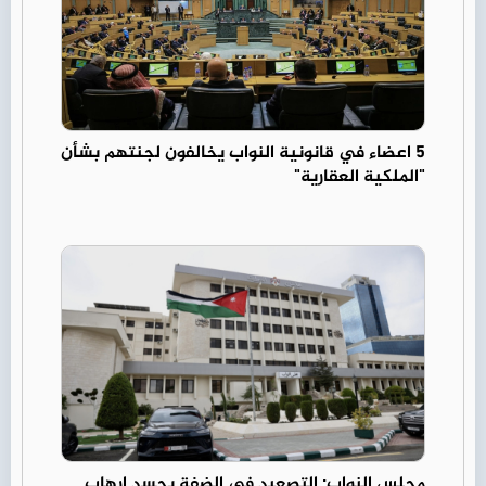
5 اعضاء في قانونية النواب يخالفون لجنتهم بشأن
"الملكية العقارية"
مجلس النواب: التصعيد في الضفة يجسد إرهاب