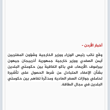
أخبار الأردن -
وقّع نائب رئيس الوزراء ووزير الخارجية وشؤون المغتربين
أيمن الصفدي ووزير خارجية جمهورية أذربيجان جيهون
بيراموف ،الأربعاء، في باكو اتفاقيةً بين حكومتَي البلدين
بشأن الإعفاء المتبادل من شرط الحصول على تأشيرة
لحاملي جوازات السفر العادية ومذكّرةَ تفاهم بين حكومتَي
البلدين في مجال الطاقة.