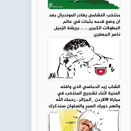
منتخب النشامى يغادر المونديال بعد
ان وضع قدمه بثبات في عالم
البطولات الكبرى .. ... بريشة الزميل
ناصر الجعفري
الشاب زيد الدماسي الذي وافته
المنية اثناء تشجيع المنتخب في
مباراة #الاردن _الجزائر ، رحمك الله
والهم ذويك الصبر والسلوان سنذكرك
دائما ... بريشة الزميل ناصر الجعفري