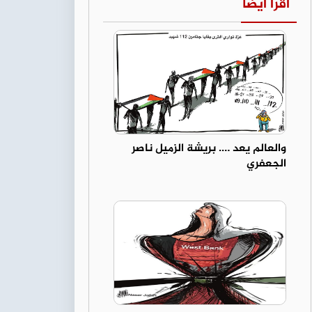
اقرأ أيضا
والعالم يعد …. بريشة الزميل ناصر
الجعفري