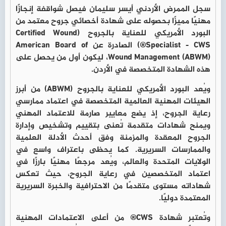
سجل الممرض الأردني أيسر سليمان فيصل شواقفة إنجازًا
مهنيًا مميزًا بحصوله على شهادة أخصائي جروح معتمد من
البورد الأمريكي للعناية بالجروح (Certified Wound
Specialist - CWS®) الصادرة عن American Board of
Wound Management (ABWM)، ليكون أول من يحصل على
هذه الشهادة المتخصصة في الأردن.
ويُعد البورد الأمريكي للعناية بالجروح (ABWM) من أبرز
الهيئات المهنية العالمية المتخصصة في اعتماد ممارسي
رعاية الجروح، إذ يضع معايير صارمة للاعتماد المهني
ويمنح شهادات متقدمة تُعنى بتقييم وتشخيص وإدارة
الجروح المعقدة والمزمنة وفق أحدث الأدلة العلمية
والممارسات السريرية. كما يحظى باعتراف واسع في
الولايات المتحدة والعالم، ويُعد مرجعًا مهنيًا بارزًا في
اعتماد المتخصصين في رعاية الجروح، حيث تعكس
شهاداته مستوى متقدمًا من الاحترافية والخبرة السريرية
المعتمدة دوليًا.
وتُعتبر شهادة CWS® من أعلى الاعتمادات المهنية