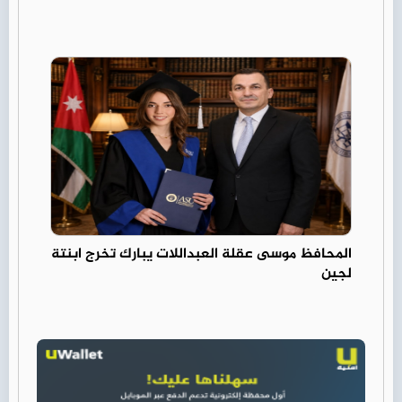
المحافظ موسى عقلة العبداللات يبارك تخرج ابنتة
لجين