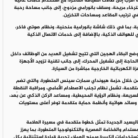
ة أقرب إلى صالات الضيافة الفاخرة، مع استخدام خامات عالية
سترخاء مريحة، وسقف بانورامي مزدوج، إلى جانب مساحة رحبة
في ترتيب المقاعد ومساحات التخزين.
ية، بما في ذلك شاشة بانورامية منحنية، ونظام صوتي فاخر،
للهواتف الذكية، بالإضافة إلى خدمات الاتصال الذكية
ة وضع البقاء الهجين التي تتيح تشغيل العديد من الوظائف داخل
الحاجة إلى تشغيل المحرك، إلى جانب تقنية تزويد الأجهزة
 الكهربائية الخارجية مباشرة من السيارة.
من خلال حزمة هيونداي سمارت سينس المتطورة، والتي تضم
قدمة، تشمل نظام تجنب الاصطدام الأمامي، ومراقبة النقطة
لسريعة، ونظام الرؤية المحيطية، ومساعد الركن الذكي عن بُعد،
 وسائد هوائية وأنظمة حماية متقدمة توفر أعلى مستويات
اليسيد الجديدة تمثل خطوة متقدمة في مسيرة العلامة
مستدام والفخامة العصرية والتكنولوجيا المتطورة، بما يعزز
ستخدامات الكبيرة ويمنح العملاء تجربة قيادة استثنائية بكل