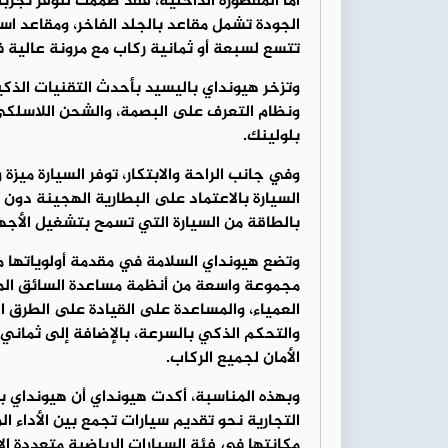
أما المقصورة الداخلية، فقد صُممت لتوفر تجرب
الجودة تشمل مقاعد بالجلد الفاخر، ومقاعد ا
تتسع لسبعة أو ثمانية ركاب مع مرونة عالية 
وتزخر هيونداي باليسيد بأحدث التقنيات الذك
ونظام التعرف على البصمة، والشحن اللاسلكي 
بلولينك.
وفي جانب الراحة والابتكار، توفر السيارة ميز
السيارة بالاعتماد على البطارية الهجينة دون 
بالطاقة من السيارة التي تسمح بتشغيل الأجهزة
وتضع هيونداي السلامة في مقدمة أولوياتها 
مجموعة واسعة من أنظمة مساعدة السائق المت
العمياء، والمساعدة على القيادة على الطرق ا
والتحكم الذكي بالسرعة، بالإضافة إلى ثماني
الأمان لجميع الركاب.
وبهذه المناسبة، أكدت هيونداي أن هيونداي ب
التجارية نحو تقديم سيارات تجمع بين الأداء ال
مكانتها في فئة السيارات الرياضية متعددة الا