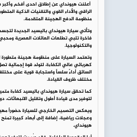
أعلنت هيونداي عن إطلاق احدى أفخم وأكبر سيا
الراقي والأداء القوي والتقنيات الذكية المتط
منظومة الدفع الهجينة المتقدمة.
وتأتي سيارة هيونداي باليسيد الجديدة لتجسد
فاخرة تلبي تطلعات العائلات العصرية ومحبي 
والتكنولوجيا.
السائق أداءً سلساً واستجابة قوية على مختل
مختلف ظروف القيادة.
كما تحقق سيارة هيونداي باليسيد كفاءة متمي
لتوفير مدى قيادة أطول وتقليل الانبعاثات، دون
ويعكس التصميم الخارجي للسيارة حضوراً مهيبا
وعجلات رياضية، إضافة إلى أبعاد كبيرة تمنح 
هيونداي.