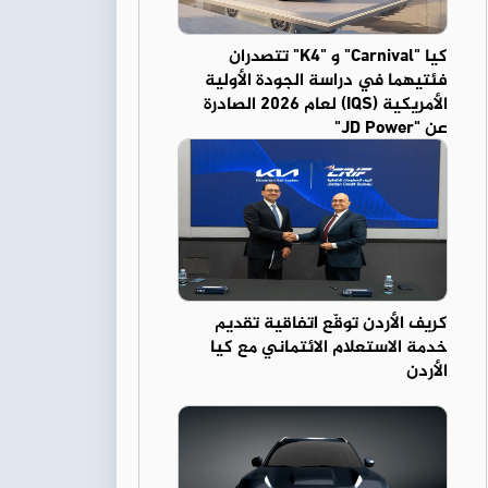
كيا "Carnival" و "K4" تتصدران
فئتيهما في دراسة الجودة الأولية
الأمريكية (IQS) لعام 2026 الصادرة
عن "JD Power"
كريف الأردن توقّع اتفاقية تقديم
خدمة الاستعلام الائتماني مع كيا
الأردن