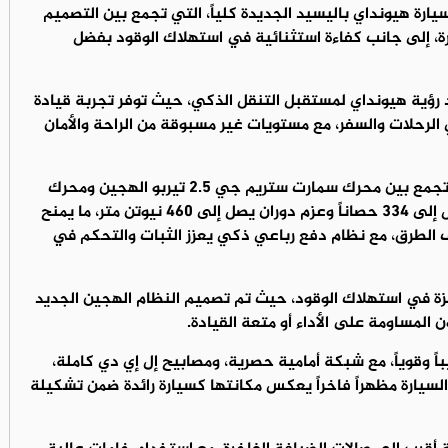
رة هيونداي باليسيد الجديدة كلياً، التي تجمع بين التصميم
ورة، إلى جانب كفاءة استثنائية في استهلاك الوقود بفضل
 رؤية هيونداي لمستقبل التنقل الذكي، حيث توفر تجربة قيادة
الرحلات والسفر، مع مستويات غير مسبوقة من الراحة والأمان
وتعتمد السيارة على منظومة هجينة متطورة تجمع بين محرك سمارت ستريم جي 2.5 تيربو الهجين ومحرك
كهربائي عالي الكفاءة، لتولد قوة إجمالية تصل إلى 334 حصاناً وعزم دوران يصل إلى 460 نيوتن متر، ما يمنح
ف الطرق، مع نظام دفع رباعي ذكي يعزز الثبات والتحكم في
زة في استهلاك الوقود، حيث تم تصميم النظام الهجين الجديد
 المساومة على الأداء أو متعة القيادة.
ً وقوياً، مع شبكة أمامية حصرية، ومصابيح إل إي دي كاملة،
السيارة مظهراً فاخراً يعكس مكانتها كسيارة رائدة ضمن تشكيلة