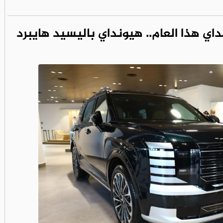
اي هذا العام.. هيونداي باليسيد هايبرد