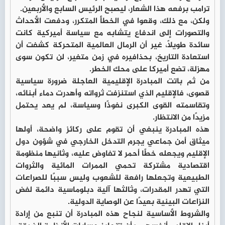
ترامب برفعه هذا الشعار، ليصبح الرئيس السابع والأربعين.
ولكن، مع ذلك، وقعوا في الخطأ المتكرر، ودفعت الأحداث
والتصورات إلى اندفاع يتشابه مع سياسة أميركية كانت
سائدة طويلًا، غير أن الرمال العالمية المتحركة كشفت أن
استعادة التاريخ، بحذافيره في زمن متغير، لن تكون سوى
مهزلة، تضع أميركا على محك الخطر.
من ثم باتت المبادرة الإقليمية العاجلة ضرورة سياسية
قصوى، فالإقليم الذي استنزفت ثرواته وأهدرت دماء أبنائه،
وتقاسمته القوى الكبرى نفوذًا وسياسة، لم يعد يحتمل
مزيدًا من الانتظار.
هذه المبادرة ينبغي أن تقوم على ركائز واضحة، أولها
ميثاق أمن جماعي يجرم التدخل الخارجي في شؤون دول
الإقليم ويجعله خطًا أحمر لا تفاوض عليه، وثانيها منظومة
اقتصادية مشتركة تحمي الممرات المائية والثروات
الطبيعية وتجعلها رافعة للشعوب وليس سببًا للصراعات
التي تهدر المقدرات، وثالثها آلية دبلوماسية دائمة لفض
النزاعات البينية بعيدًا عن الوصاية الدولية.
والشروط الأساسية لنجاح هذه المبادرة أن تنبع من إرادة