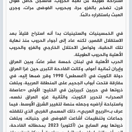
استراحة طويلة من لعبة الحروب، فالسجل حافل طوال
قرن، تضخم بالغزو مرة، وبحروب الفوضى مرات، وجرى
العبث باستقراره دائمًا.
في الخمسينيات والستينيات بدا أنه استراح قليلًا بعد
الاستقلال القصير، لكنه عاد إلى أجواء الحروب منذ نهاية
تلك الحقبة، وتواصل الاحتلال الخارجي والغزو والحروب
الأهلية والحروب الطويلة.
الحرب الأهلية في لبنان خمسة عشر عامًا، وبين العراق
وإيران ثمانية أعوام، وكانت الفادحة الكبرى حين غزا العراق
دولة الكويت في (أغسطس) 1990 وقرر ضمها إليه، في
مفارقة فتحت أبواب الجحيم على المنطقة العربية، وبلغت
ذروتها في حربين كبيرتين في الخليج: الأولى «عاصفة
الصحراء» لتحرير الكويت، والثانية غزو العراق نفسه،
واستباحة أراضيه وجعله منصة لتغيير الشرق الأوسط، فيما
عرف بـ»الربيع العربي»، ذلك المسمى الغربي الذي تلقفته
جماعات وتنظيمات أشاعت الفوضى في جنباته، وبلغت
ذروتها يوم السابع من (أكتوبر) 2023 بمحطاته الفادحة،