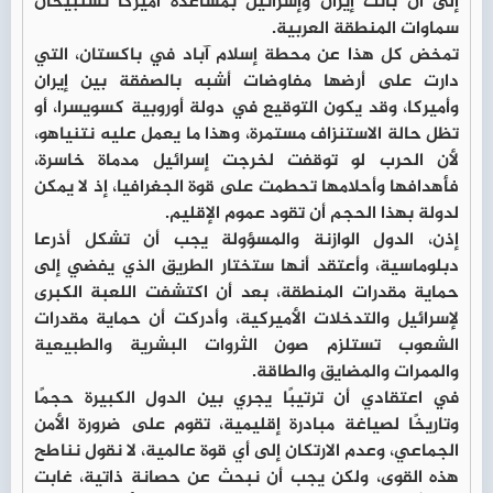
إلى أن باتت إيران وإسرائيل بمساعدة أميركا تستبيحان
سماوات المنطقة العربية.
تمخض كل هذا عن محطة إسلام آباد في باكستان، التي
دارت على أرضها مفاوضات أشبه بالصفقة بين إيران
وأميركا، وقد يكون التوقيع في دولة أوروبية كسويسرا، أو
تظل حالة الاستنزاف مستمرة، وهذا ما يعمل عليه نتنياهو،
لأن الحرب لو توقفت لخرجت إسرائيل مدماة خاسرة،
فأهدافها وأحلامها تحطمت على قوة الجغرافيا، إذ لا يمكن
لدولة بهذا الحجم أن تقود عموم الإقليم.
إذن، الدول الوازنة والمسؤولة يجب أن تشكل أذرعا
دبلوماسية، وأعتقد أنها ستختار الطريق الذي يفضي إلى
حماية مقدرات المنطقة، بعد أن اكتشفت اللعبة الكبرى
لإسرائيل والتدخلات الأميركية، وأدركت أن حماية مقدرات
الشعوب تستلزم صون الثروات البشرية والطبيعية
والممرات والمضايق والطاقة.
في اعتقادي أن ترتيبًا يجري بين الدول الكبيرة حجمًا
وتاريخًا لصياغة مبادرة إقليمية، تقوم على ضرورة الأمن
الجماعي، وعدم الارتكان إلى أي قوة عالمية، لا نقول نناطح
هذه القوى، ولكن يجب أن نبحث عن حصانة ذاتية، غابت