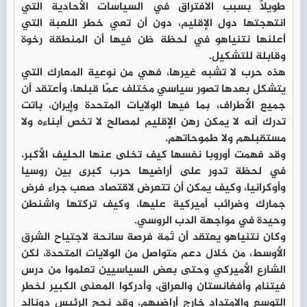
طويلًا بسبب الافتراق في السياسات الأحادية التي
انتهجتها دول الإقليم، دون أن تعي خطر اللعبة التي
أعلنها نتنياهو في لحظة ظن فيها أن المنطقة رخوة
وقابلة للتشكيل.
هذه حرب لا تشبه غيرها، فهي من نوعية المعارك التي
يتشكل بعدها تصور سياسي مختلف عمّا قبلها، وأعتقد أن
جميع الأطراف، بما فيها الولايات المتحدة وإيران، باتت
تدرك أنه لا يمكن رهن الإقليم لمصالح لا تخص أبناءه ولا
مستقبلهم ولا طموحاتهم.
وقد فهمت أوروبا نفسها كيف تخلى عنها الحليف الأكبر،
في لحظة تدور على أراضيها حرب كبرى بين روسيا
وأوكرانيا، وكيف يمكن أن تتعرض لاقتصاد صعب جراء فرض
جمارك وضرائب أميركية عليها، وكيف تركتها واشنطن
وحيدة في مواجهة الدب الروسي.
وكان نتنياهو يعتقد أن ثمة فرصة سانحة لاجتياح الشرق
الأوسط، من خلال دعم متواصل من الولايات المتحدة، لكن
الشارع الأميركي وحتى بعض السياسيين تعلموا من درس
فيتنام وأفغانستان والعراق، وأدركوا المعنى الكبير لخطر
التوسع والامتداد خارج أراضيهم، وقد نجح الرئيس دونالد