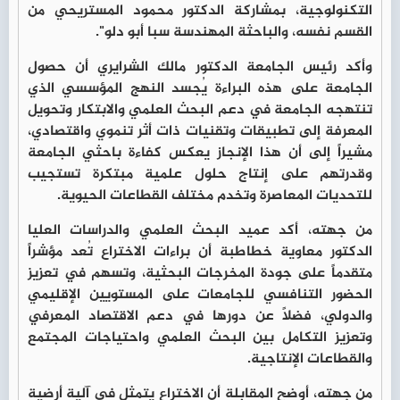
التكنولوجية، بمشاركة الدكتور محمود المستريحي من
القسم نفسه، والباحثة المهندسة سبا أبو دلو".
وأكد رئيس الجامعة الدكتور مالك الشرايري أن حصول
الجامعة على هذه البراءة يُجسد النهج المؤسسي الذي
تنتهجه الجامعة في دعم البحث العلمي والابتكار وتحويل
المعرفة إلى تطبيقات وتقنيات ذات أثر تنموي واقتصادي،
مشيراً إلى أن هذا الإنجاز يعكس كفاءة باحثي الجامعة
وقدرتهم على إنتاج حلول علمية مبتكرة تستجيب
للتحديات المعاصرة وتخدم مختلف القطاعات الحيوية.
من جهته، أكد عميد البحث العلمي والدراسات العليا
الدكتور معاوية خطاطبة أن براءات الاختراع تُعد مؤشراً
متقدماً على جودة المخرجات البحثية، وتسهم في تعزيز
الحضور التنافسي للجامعات على المستويين الإقليمي
والدولي، فضلاً عن دورها في دعم الاقتصاد المعرفي
وتعزيز التكامل بين البحث العلمي واحتياجات المجتمع
والقطاعات الإنتاجية.
من جهته، أوضح المقابلة أن الاختراع يتمثل في آلية أرضية