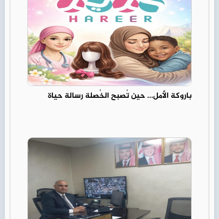
باروكة الأمل… حين تُصبح الخُصلة رسالة حياة