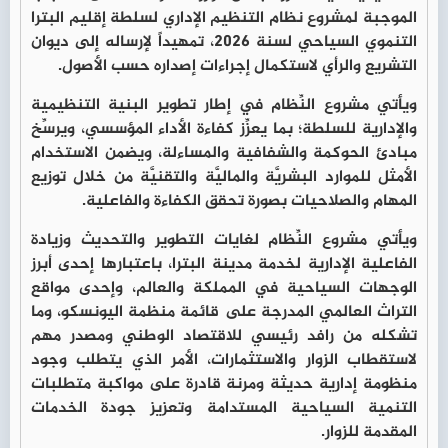
الموجبة لمشروع نظام التنظيم الإداري لسلطة إقليم البترا
التنموي السياحي لسنة 2026، تمهيداً لإرساله إلى ديوان
التشريع والرأي لاستكمال إجراءات إصداره حسب الأصول.
ويأتي مشروع النِّظام في إطار تطوير البنية التنظيمية
والإدارية للسلطة؛ بما يعزِّز كفاءة الأداء المؤسسي، ويرسِّخ
مبادئ الحوكمة والشفافية والمساءلة، ويضمن الاستخدام
الأمثل للموارد البشريَّة والماليَّة والتقنيَّة من خلال توزيع
المهام والصلاحيات بصورة تحقق الكفاءة والفاعلية.
ويأتي مشروع النِّظام لغايات التطوير والتحديث وزيادة
الفاعلية الإدارية لخدمة مدينة البترا، باعتبارها إحدى أبرز
الوجهات السياحية في المملكة والعالم، وإحدى مواقع
التراث العالمي المدرجة على قائمة منظمة اليونسكو، وما
تشكله من رافد رئيسي للاقتصاد الوطني ومصدر مهم
لاستقطاب الزوار والاستثمارات، الأمر الذي يتطلب وجود
منظومة إدارية حديثة ومرنة قادرة على مواكبة متطلبات
التنمية السياحية المستدامة وتعزيز جودة الخدمات
المقدمة للزوار.