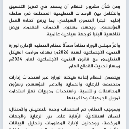
ومن شأن مشروع النظام أن يسهم في تعزيز التنسيق
والتكامل بين الوحدات التنظيمية المختلفة في سلطة
إقليم البترا التنموي السياحي، بما يرفع كفاءة العمل
المؤسسي، ويحسن مستوى الخدمات المقدمة، ويعزز
تنافسية البترا كوجهة سياحية عالمية.
وأقرَّ مجلس الوزراء نظاماً معدِّلاً لنظام التنظيم الإداري لوزارة
التنمية الاجتماعية لسنة 2026م؛ بهدف مواءمة الهيكل
التنظيمي مع قانون التنمية الاجتماعية لعام 2024م
ومسار تحديث القطاع العام.
ويتضمن النظام إعادة هيكلة الوزارة عبر استحداث إدارات
متخصصة للرعاية والحماية والدعم المؤسسي وشؤون
المحافظات والتنمية، واستحداث مديريات تعزز استدامة
تمويل الجمعيات وحاكميتها.
وبموجب النظام، تم استحداث وحدة للتفتيش والامتثال؛
لضمان استقلاليَّة الرَّقابة على دور الرعاية والجهات
المرخصة، ووحدتين لإدارة المعلومات وتحليل البيانات