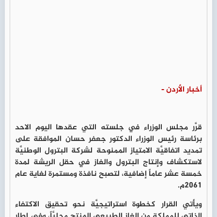
أخبار الأردن -
قرَّر مجلس الوزراء في جلسته التي عقدها اليوم الاحد
برئاسة رئيس الوزراء الدكتور جعفر حسان الموافقة على
تمديد اتفاقيَّة الامتياز الممنوحة لشركة البترول الوطنيَّة
لاستكشاف وإنتاج البترول والغاز في حقل الريشة لمدة
خمسة عشر عاماً إضافية، لتصبح نافذة ومستمرة لغاية عام
2061م.
ويأتي القرار كخطوة استراتيجيَّة نحو تحقيق الاكتفاء
الذاتي للمملكة من الغاز الطبيعي المنتج محليَّاً، وفي إطار