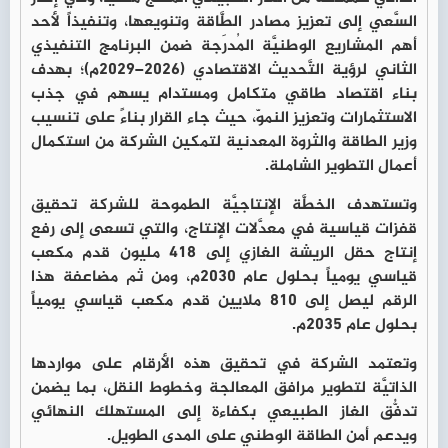
السَّعي إلى تعزيز مصادر الطَّاقة وتنويعها، وتنفيذاً لأحد
أهم المشاريع الوطنيَّة المُدرَجة ضمن البرنامج التنفيذي
الثاني لرؤية التَّحديث الاقتصادي (2026–2029م)؛ بهدف
بناء اقتصاد طاقي متكامل ومستدام يسهم في جذب
الاستثمارات وتعزيز النموّ، حيث جاء القرار بناءً على تنسيب
وزير الطاقة والثروة المعدنية لتمكين الشركة من استكمال
أعمال التطوير الشاملة.
وتستهدف الخطَّة الإنتاجيَّة الطموحة للشركة تحقيق
قفزات قياسية في معدَّلات الإنتاج، والتي تسعى إلى رفع
إنتاج حقل الريشة الغازي إلى 418 مليون قدم مكعب
قياسي يومياً بحلول عام 2030م، ومن ثم مضاعفة هذا
الرقم ليصل إلى 810 ملايين قدم مكعب قياسي يومياً
بحلول عام 2035م.
وتعتمد الشركة في تحقيق هذه الأرقام على مواردها
الذاتيَّة لتطوير مرافق المعالجة وخطوط النقل، بما يضمن
تدفُّق الغاز الطبيعي بكفاءة إلى المستهلك النهائي
ويدعم أمن الطاقة الوطني على المدى الطويل.