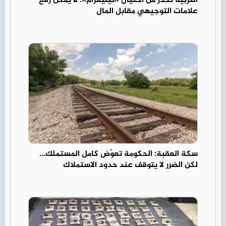
التربية تحذر من احتيال «تيليغرام»: لا يمكن رفع
علامات التوجيهي مقابل المال
سكة العقبة: الحكومة تعوّض كامل المستملك...
لكن الضرر لا يتوقف عند حدود الاستملاك