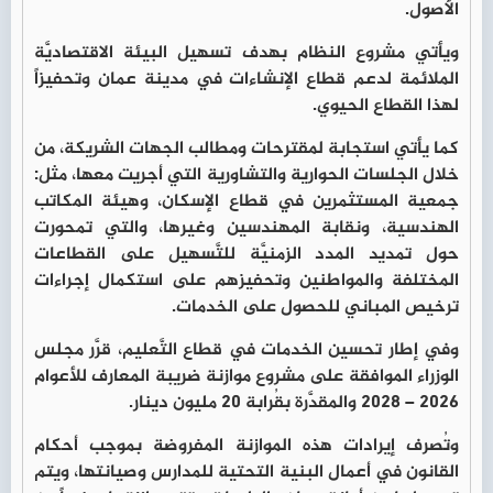
الأصول.
ويأتي مشروع النظام بهدف تسهيل البيئة الاقتصاديَّة
الملائمة لدعم قطاع الإنشاءات في مدينة عمان وتحفيزاً
لهذا القطاع الحيوي.
كما يأتي استجابة لمقترحات ومطالب الجهات الشريكة، من
خلال الجلسات الحوارية والتشاورية التي أجريت معها، مثل:
جمعية المستثمرين في قطاع الإسكان، وهيئة المكاتب
الهندسية، ونقابة المهندسين وغيرها، والتي تمحورت
حول تمديد المدد الزمنيَّة للتَّسهيل على القطاعات
المختلفة والمواطنين وتحفيزهم على استكمال إجراءات
ترخيص المباني للحصول على الخدمات.
وفي إطار تحسين الخدمات في قطاع التَّعليم، قرَّر مجلس
الوزراء الموافقة على مشروع موازنة ضريبة المعارف للأعوام
2026 – 2028 والمقدَّرة بقُرابة 20 مليون دينار.
وتُصرف إيرادات هذه الموازنة المفروضة بموجب أحكام
القانون في أعمال البنية التحتية للمدارس وصيانتها، ويتم