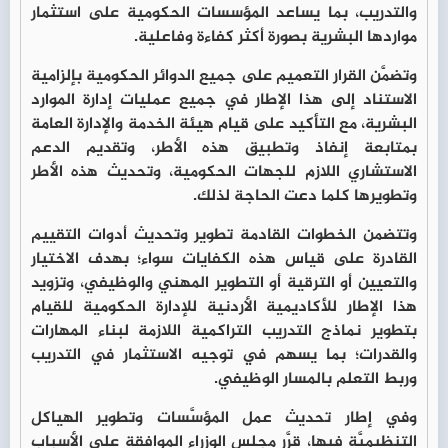
والتدريب، بما يساعد المؤسسات الحكومية على استثمار
مواردها البشرية بصورة أكثر كفاءة وفاعلية.
وتضمَّن القرار التعميم على جميع الدوائر الحكومية بإلزامية
الاستناد إلى هذا الإطار في جميع عمليات إدارة الموارد
البشرية، مع التأكيد على قيام هيئة الخدمة والإدارة العامة
بمتابعة إنفاذ وتطبيق هذه الأطر، وتقديم الدعم
الاستشاري اللازم للجهات الحكومية، وتحديث هذه الأطر
وتطويرها كلما دعت الحاجة لذلك.
وتتضمن الخطوات القادمة تطوير وتحديث أدوات التقييم
القادرة على قياس هذه الكفايات سواء؛ بهدف الاختيار
والتعيين أو الترقية أو التطوير المهني والوظيفي، وتزويد
هذا الإطار للأكاديمية الأردنية للإدارة الحكومية للقيام
بتطوير نماذج التدريب التراكمية اللازمة لبناء المهارات
والقدرات؛ بما يسهم في توجيه الاستثمار في التدريب
وربط التعلم بالمسار الوظيفي.
وفي إطار تحديث عمل المؤسَّسات وتطوير الهياكل
التنظيميَّة فيها، قرَّر مجلس الوزراء الموافقة على الأسباب