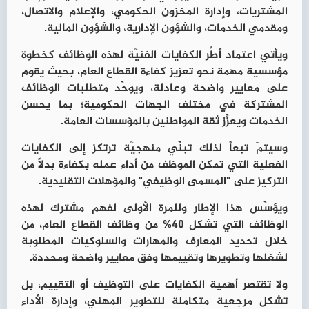
المشتريات، وإدارة المخزون الحكومي، والإعلام والاتصال،
ومقدمي الخدمات، والشؤون الإدارية، والشؤون المالية.
ويأتي اعتماد أًطُر الكفايات الفنيَّة لهذه الوظائف كخطوة
مؤسسية مهمة نحو تعزيز كفاءة القطاع العام، بحيث يقوم
على معايير واضحة وعادلة، ويوحِّد متطلبات الوظائف
المشتركة في مختلف الجهات الحكومية؛ بما يحسن
الخدمات ويعزِّز ثقة المواطنين بالمؤسسات العامة.
وسيتمّ تبعاً لذلك تبنِّي منهجيَّة ترتكز إلى الكفايات
الفعلية التي تمكن الموظف من أداء عمله بكفاءة بدلاً من
التركيز على "المسمى الوظيفي" والمؤهلات التقليدية.
ويؤسِّس هذا الإطار وللمرة الأولى لفهم مشترك لهذه
الوظائف التي تشكل 40% من وظائف القطاع العام، من
خلال تحديد المعارف والمهارات والسلوكيات المطلوبة
لشغلها وتطويرها وتقييمها وفق معايير واضحة ومحددة.
ولا تقتصر أهمية الكفايات على التوظيف أو التقييم، بل
تشكل مرجعية متكاملة للتطوير المهني، وإدارة الأداء