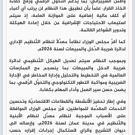
والأمن السيبراني؛ بما يدعم التحول الرقمي ورفع كفاءة
اتخاذ القرار، علماً بأن تطبيق هذا النظام لن يرتب أي أعباء
أو كلف مالية إضافية على الموازنة العامة، إذ سيتم
استيعاب الاحتياجات الإشرافية من خلال إعادة الهيكلة
وتدوير الشواغر القائمة.
كما أقرَّ مجلس الوزراء نظاماً معدِّلاً لنظام التَّنظيم الإداري
لدائرة ضريبة الدَّخل والمبيعات لسنة 2026م.
وبموجب النظام سيتم تعديل الهيكل التَّنظيمي لدائرة
ضريبة الدخل والمبيعات بما ينسجم مع الممارسات
العالمية في التخطيط والتحليل وإدارة المخاطر في الإدارة
الضريبية ومواكبة التطور التكنولوجي والتحوُّل الرَّقمي، بما
يضمن حُسن سير العمل وأداء المهام بكفاءة.
وفي إطار تحفيز الأنشطة والقطاعات الاقتصاديَّة وتحسين
الخدمات المقدَّمة للمواطنين، قرَّر مجلس الوزراء الموافقة
على الأسباب الموجبة لنظام معدِّل لنظام الأبنية
والتَّنظيم في مدينة عمان لسنة 2026م، وإرساله الى
ديوان التشريع والراي لاستكمال إجراءات إقراره حسب