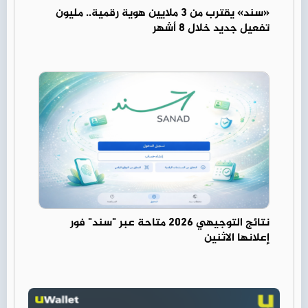
«سند» يقترب من 3 ملايين هوية رقمية.. مليون
تفعيل جديد خلال 8 أشهر
نتائج التوجيهي 2026 متاحة عبر "سند" فور
إعلانها الاثنين