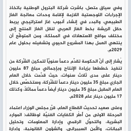
وفي سياق متصل، باشرت شركة البترول الوطنية باتخاذ
الإجراءات اللوجستية اللازمة لإقامة وحدات معالجة الغاز
الطبيعي، والبدء في إنشاء أنبوب غاز استراتيجي يربط
حقل الريشة بخط الغاز العربي لنقل الغاز المنتج إلى
مختلف مواقع الاستهلاك في المملكة، ومن المتوقَّع أن
ينتهي العمل بهذا المشروع الحيوي وتشغيله بحلول عام
2029م.
يُشار إلى أنَّ الحكومة تقدِّم دعماً سنويَّاً لتمكين الشَّركة من
تنفيذ خططها بزيادة الإنتاج وبإجمالي مبلغ 87 مليون
دينار على مدى ثلاث سنوات، حيث قدَّمت خلال العام
الجاري مبلغ 35 مليون دينار دعماً للشَّركة، وستخصِّص خلال
العام المقبل مبلغ 35 مليون دينار أيضاً دعماً مماثلاً، وكذلك
17 مليون دينار عام 2028م.
وعلى صعيد تحديث القطاع العام، قرَّر مجلس الوزراء اعتماد
المرحلة الاولى من أًطُر الكفايات الفنيَّة لوظائف: الموارد
البشرية، والتحوُّل الرقمي وإدارة المعلومات وتحليل
البيانات، والأمن السيبراني، والشؤون القانونية، وإدارة