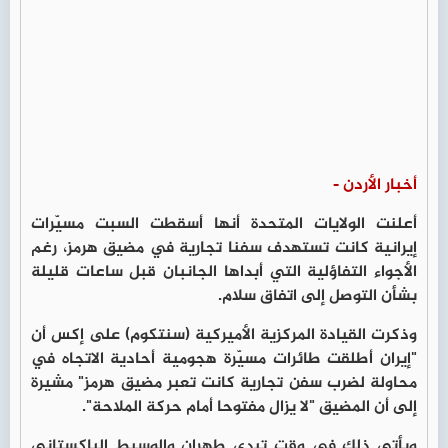
أخبار الأردن -
أعلنت الولايات المتحدة أنها أسقطت السبت مسيّرات
إيرانية كانت تستهدف سفنا تجارية في مضيق هرمز، رغم
الأجواء التفاؤلية التي أبداها الجانبان قبل ساعات قليلة
بشأن التوصل إلى اتفاق سلام.
وذكرت القيادة المركزية الأميركية (سنتكوم) على إكس أن
"إيران أطلقت طائرات مسيّرة هجومية أحادية الاتجاه في
محاولة لضرب سفن تجارية كانت تعبر مضيق هرمز" مشيرة
إلى أن المضيق "لا يزال مفتوحا أمام حركة الملاحة".
ويأتي ذلك في وقت تبدي طهران والوسيط الباكستاني