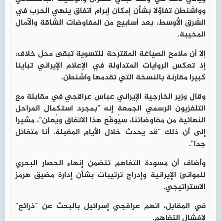
وواشنطن تفاؤلا بشأن إمكان إبرام اتفاق ينهي الحرب في
الشرق الأوسط، بعد أسابيع من المفاوضات الشاقة والآمال
المخيبة.
إلا أن ملامح الصياغة المقترحة للتسوية تبقى محل خلاف،
إذ تعكس الروايات المتداولة في الإعلام الإيراني تباينا
كبيرا مقارنة بالنسخة التي تقدمها واشنطن.
وقال وزير الخارجية الإيراني عباس عراقجي في مقابلة مع
التلفزيون الرسمي الجمعة إنه "بمجرد استكمال المراحل
النهائية من مفاوضاتنا، سيُوقّع هذا الاتفاق ويُعلن"، مشيرا
إلى أن ذلك "قد يحدث خلال الأيام المقبلة. أنا متفائل
جدا".
وأضاف أن مسودة التفاهم تتضمن إنهاء الحصار البحري
للموانئ الإيرانية وإدراج ترتيبات بشأن إدارة مضيق هرمز
الاستراتيجي.
في المقابل، اتهم عراقجي إسرائيل بالبحث عن "ذرائع"
لإفشال التفاهم.