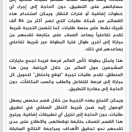
حساباتهم على التطبيق، دون الحاجة إلى إجراء أي
خطوات إضافية أو فترات انتظار. ويمكن استخدام هذه
القسائم عبر شبكة طلبات التي تضم أكثر من 84 ألف
شريك نشط على منصة طلبات. كما تتضمن التجربة شريط
تقدم تفاعلياً يساعد العملاء على متابعة تقدمهم من
مباراة إلى أخرى طوال فترة البطولة عبر شريط تفاعلي
يساعدهم في ذلك.
هذا وتمثل بطولة كأس العالم فرصة فريدة تجمع مليارات
المشجعين حول العالم من خلال الرياضة. ومن هذا
المنطلق، تقدم طلبات تجربة "توقع واحتفل" لتحويل كل
مباراة إلى فرصة للتفاعل والطلب وكسب المكافآت، دون
الحاجة إلى مغادرة التطبيق.
ويمكن التمتع بهذه التجربة من خلال قسم مخصص يسهل
الوصول إليه ضمن شريط التنقل السفلي في تطبيق
طلبات، دون الحاجة إلى تنزيل أي تطبيقات إضافية. ويتيح
هذا القسم للعملاء متابعة توقعاتهم، والاطلاع على مدى
تقدمهم نحو تحقيق الأهداف، ومراجعة النتائج السابقة