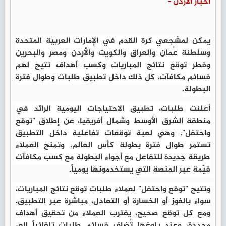
أخبار الأردن -
يمكن لمشجعي كرة القدم في الإمارات العربية المتحدة
وسلطنة عُمان والعراق والكويت والأردن ومصر والبحرين
وقطر توقع نتائج المباريات وكسب أهداف تتيح لهم
قسائم مكافآت، كل ذلك داخل تطبيق طلبات وطوال فترة
البطولة.
أعلنت طلبات، تطبيق الاحتياجات اليومية الرائد في
منطقة الشرق الأوسط وشمال أفريقيا، عن إطلاق "توقع
واحتفل"، وهي لعبة توقعات تفاعلية داخل التطبيق
تستمر طوال فترة بطولة كأس العالم، وتمنح العملاء
طريقة جديدة للتفاعل مع أجواء البطولة مع كسب مكافآت
قيّمة عبر المنصة التي يستخدمونها يومياً.
وتتيح "توقع واحتفل" لعملاء طلبات توقع نتائج المباريات،
سواء بالفوز أو الخسارة أو التعادل، مباشرة عبر التطبيق.
ومع كل توقع صحيح، يقترب العملاء من تحقيق أهداف
محددة، وعند بلوغها تُضاف قسائم طلبات تلقائياً إلى