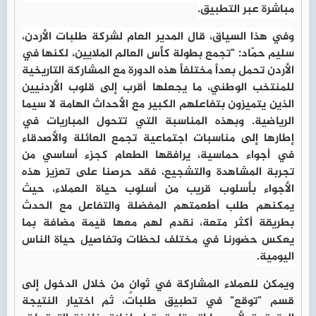
مباشرة عبر التطبيق.
وفي هذا السياق، قال
المدير العام لشركة طلبات الأردن،
سليم حمّاد
: "تجمع بطولة كأس العالم الملايين، لكنها في
الأردن تحمل بعداً مختلفاً هذه الدورة مع المشاركة التاريخية
للمنتخب الوطني، ما يجعلها أقرب إلى قلوب الأردنيين
الذين يتميزون بتفاعلهم الكبير مع الأحداث الهامة لا سيما
الرياضية. وبهذه المناسبة التي تتحول المباريات في
إطارها إلى مناسبات اجتماعية تجمع العائلة والأصدقاء
في أجواء حماسية، يرافقها الطعام كجزء أساسي من
تجربة المشاهدة والتشجيع، فقد حرصنا على تعزيز هذه
الأجواء بأسلوب قريب من أسلوب حياة العملاء، حيث
يمكنهم طلب أطعمتهم المفضلة والتفاعل مع الحدث
بطريقة أكثر متعة، نقدم لهم معها قيمة مضافة بما
يعكس حضورنا في مختلف لحظات وتفاصيل حياة الناس
اليومية.
ويمكن للعملاء المشاركة في ثوانٍ من خلال الدخول إلى
قسم "توقع" في تطبيق طلبات، ثم اختيار النتيجة