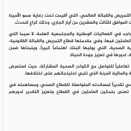
تمريض والقبالة العالمي، التي أقيمت تحت رعاية سمو الأميرة
موافق للثالث والعشرين من أيار الجاري، وذلك كراعٍ للحدث.
اجد في الفعاليات الوطنية والمجتمعية الهامة، لا سيما التي
املين فيها، وفي مقدمتها قطاع التمريض والقبالة القانونية،
الصحية، التي يوليها البنك اهتماماً كبيراً، ويتبناها ضمن
لدورها في تعزيز جودة الحياة.
تفاعلياً للتواصل مع الكوادر الصحية المشاركة، حيث استعرض
المالية المرنة التي تلبي احتياجاتهم على اختلافها.
مي تقديراً لمساندته المتواصلة للقطاع الصحي، ومساهمته في
 تعنى بتمكين العاملين في القطاع وتعزيز التقدير لدورهم