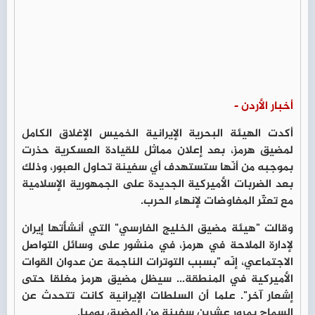
أخبار الأردن -
أكدت الهيئة البحرية الإيرانية الخميس الإغلاق الكامل
لمضيق هرمز، بعد إعلان مماثل للقيادة العسكرية حذرت
بموجبه من أنّها ستستهدف أي سفينة تحاول العبور، وذلك
بعد الضربات الأميركية الجديدة على الجمهورية الإسلامية
مع تعثّر المفاوضات لإنهاء الحرب.
وقالت "هيئة مضيق الخليج الفارسي" التي أنشأتها إيران
لإدارة الملاحة في هرمز، في منشور على وسائل التواصل
الاجتماعي، إنّه "بسبب التوترات الناجمة عن عدوان القوات
الأميركية في المنطقة... سيظل مضيق هرمز مغلقا حتى
إشعار آخر". علما أن السلطات الإيرانية كانت تتحدث عن
السماح بمرور عشرين سفينة من المضيق يوميا.