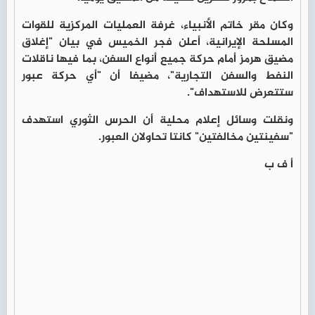
وكان مقر خاتم الأنبياء، غرفة العمليات المركزية للقوات
المسلحة الإيرانية، أعلن فجر الخميس في بيان "إغلاق
مضيق هرمز أمام حركة جميع أنواع السفن، بما فيها ناقلات
النفط والسفن التجارية"، مضيفا أن "أي حركة عبور
ستتعرض للاستهداف".
ونقلت وسائل إعلام محلية أن الحرس الثوري استهدف
"سفينتين مخالفتين" كانتا تحاولان العبور.
أ ف ب