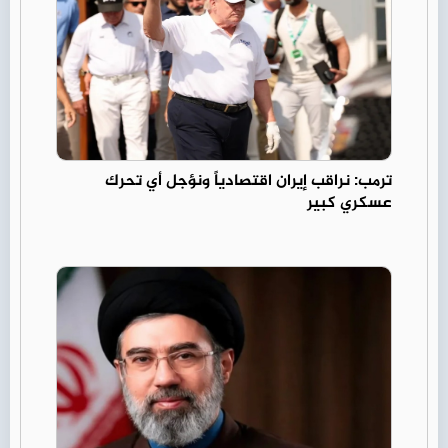
ترمب: نراقب إيران اقتصادياً ونؤجل أي تحرك
عسكري كبير