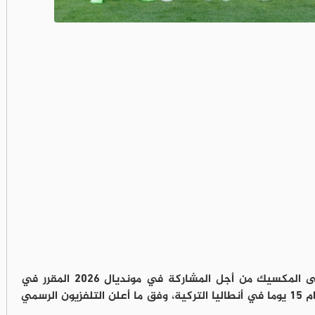
غادرت بعثة المنتخب الإيراني لكرة القدم إلى المكسيك من أجل المشاركة في مونديال 2026 المقرر في
أميركا الشمالية، وذلك بعد معسكر تدريبي دام 15 يوما في أنطاليا التركية، وفق ما أعلن التلفزيون الرسمي