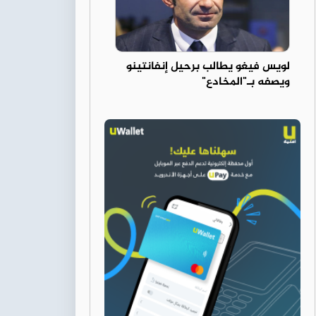
لويس فيغو يطالب برحيل إنفانتينو
ويصفه بـ"المخادع"