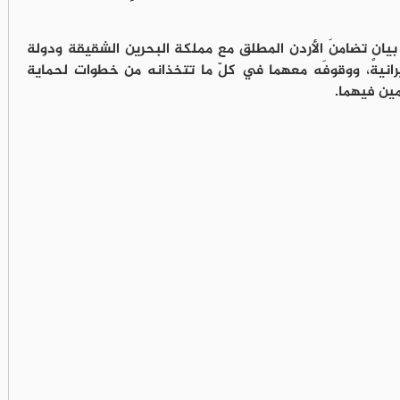
بيانٍ تضامنَ الأردن المطلق مع مملكة البحرين الشقيقة ودولة
رانية، ووقوفَه معهما في كلّ ما تتخذانه من خطوات لحماية
ين فيهما.