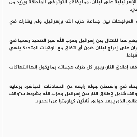
إسرائيلية على لبنان، مما يفاقم التوتر في المنطقة ويزيد من
ني.
ي المواجهات بين جماعة حزب الله وإسرائيل، ولم يشارك في
ضع حدا للقتال بين إسرائيل وحزب الله حيز التنفيذ رسميا في
إيران على إدراج لبنان ضمن أي اتفاق مع الولايات المتحدة ينهي
باط.
قف إطلاق النار، ويبرر كل طرف هجماته بما يقول إنها انتهاكات
بعاء في واشنطن جولة رابعة من المحادثات المباشرة برعاية
ق وقف شامل لإطلاق النار بين إسرائيل وحزب الله مشروط ب"وقف
اني الذي يبعد حوالى ثلاثين كيلومترا عن الحدود.