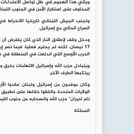
ويأتي هذا الهجوم في ظل تواصل الاعتداءات ال
المخاوف على استقرار الأمن في الجنوب اللبنا
وتجنب الجيش اللبناني تاريخيا الانخراط ف
الصراع الحالي مع إسرائيل.
ودخل وقف لإطلاق النار الذي كان يفترض أن ي
17 نيسان، لكنه لم يُحترم فعليا، فيما تصر 
الحرب الأوسع التي اندلعت في المنطقة في ش
ويتبادل حزب الله وإسرائيل الاتهامات بخرق و
يرتكبها الطرف الآخر.
وكان موفدون من إسرائيل ولبنان عقدوا الأر
الولايات المتحدة، واتفقوا خلالها على تطبي
تام لنيران" حزب الله وانسحابه من جنوب الليط
المملكة