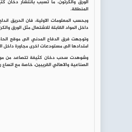
الورق والكرتون، ما تسبب بانتشار دخان 
المنطقة.
وبحسب المعلومات الاولية، فان الحريق اند
داخل المواد القابلة للاشتعال مثل الورق والك
وتوجهت فرق الدفاع المدني الى موقع الحادث
امتدادها الى مستودعات اخرى مجاورة داخل ال
وشوهدت سحب دخان كثيفة تتصاعد من موقع ا
الصناعية والاهالي القريبين، خاصة مع اتساع رق