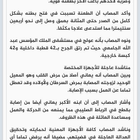
وضربه لأحدهم باغت الآخر بطعنة قوية.
وأكد المصاب أن الطعنة تسببت في فتح بطنه بشكل
كامل من الصدر حتى المثانة بعمق وصل إلى نحو أربعين
سنتيمترا مما استدعى علاجا مكثفا.
ونوه المصاب بأنه عولج في مستشفى الملك المؤسس عبد
الله الجامعي حيث تم رتق الجرح بـ42 قطبة داخلية و42
كبسة خارجية.
مناشدة عاجلة للأجهزة المختصة
وبين المصاب أنه يعاني أصلا من مرض القلب وهو المعيل
الوحيد لزوجته المصابة بمرض السرطان ولأولاده وقد تعطل
تماما عن العمل بسبب الإصابة.
وأشار المصاب إلى أن ابنه الأكبر يعاني أيضا من إصابة
بقطع في الرباط الصليبي مما يمنعه من الحركة والعمل
ومساعدة العائلة في هذه الظروف.
وناشد المصاب كافة الأجهزة المعنية لحمايته وتحقيق
العدالة العاجلة في قضيتهم، مضيفا أنه يرفض تماما أي