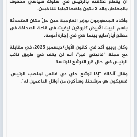
أن يقطع علاقته بالرئيس في سلوك سياسي محفوف
بالمخاطر، وقد لا يكون واضحا تماما للناخبين.
وأشاد الجمهوريون بوزير الخارجية حين حلّ مكان المتحدثة
باسم البيت الأبيض كارولاين ليفيت في قاعة الصحافة في
مطلع أيار/مايو بينما هي في إجازة أمومة.
وكان روبيو أكد في كانون الأول/ديسمبر 2025، في مقابلة
مع مجلة "فانيتي فير"، أنه لن يقف في طريق نائب
الرئيس في حال قرر الترشح للرئاسة.
وقال آنذاك "إذا ترشح جاي دي فانس لمنصب الرئيس،
فسيكون هو مرشحنا، وسأكون من أوائل الداعمين له".