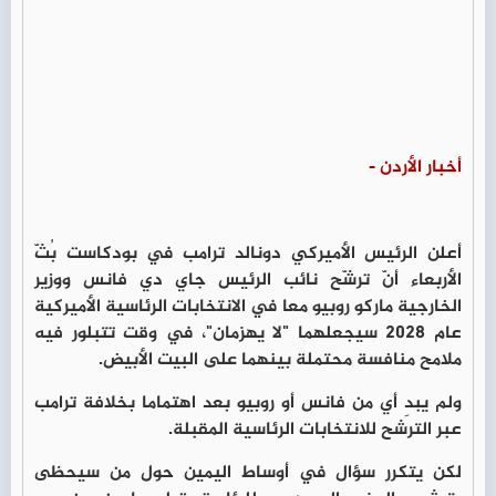
أخبار الأردن -
أعلن الرئيس الأميركي دونالد ترامب في بودكاست بُثّ
الأربعاء أنّ ترشّح نائب الرئيس جاي دي فانس ووزير
الخارجية ماركو روبيو معا في الانتخابات الرئاسية الأميركية
عام 2028 سيجعلهما "لا يهزمان"، في وقت تتبلور فيه
ملامح منافسة محتملة بينهما على البيت الأبيض.
ولم يبدِ أي من فانس أو روبيو بعد اهتماما بخلافة ترامب
عبر الترشح للانتخابات الرئاسية المقبلة.
لكن يتكرر سؤال في أوساط اليمين حول من سيحظى