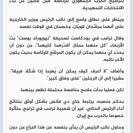
بترشيح الحزب الجمهوري للرئاسة قبل عامين من بدء
الانتخابات التمهيدية.
ويُنظر على نطاق واسع إلى نائب الرئيس ووزير الخارجية
على أنهما مرشّحان قويّان، وخصمان في الوقت نفسه.
وقال ترامب في بودكاست لصحيفة "نيويورك بوست" بُثّ
الأربعاء "كل منهما ممتاز. أقدّرهما كليهما"، من دون أن
يُحدّد أيّ منهما يمكن أن يكون المرشّح للرئاسة بحيث يكون
الآخر نائبه.
وأضاف "لا أعرف كيف يمكن أن يُهزما إذا شكّلا فريقا"،
مشيرا إلى أن الرجلين "على وفاق كبير".
لكن فعليا بدأت ملامح منافسة محتملة تظهر بينهما.
بحكم منصبه، يرتبط جاي دي فانس بشكل أوثق بنتائج
أداء الرئيس الحالي، غير أن شعبية ترامب في تراجع، متأثرة
خصوصا بالحرب مع إيران.
وحاول نائب الرئيس أن ينأى بنفسه عن هذا النزاع من دون