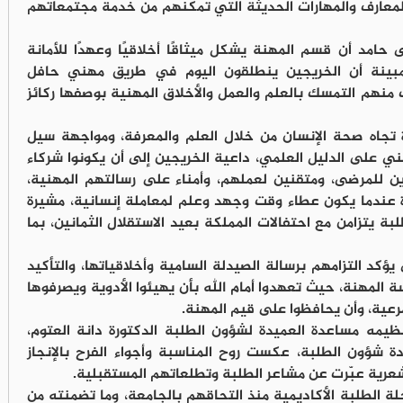
المعارف والمهارات الحديثة التي تمكنهم من خدمة مجتمعاتهم
حامد أن قسم المهنة يشكل ميثاقًا أخلاقيًا وعهدًا للأمانة
 مبينة أن الخريجين ينطلقون اليوم في طريق مهني حافل
منهم التمسك بالعلم والعمل والأخلاق المهنية بوصفها ركائز
 تجاه صحة الإنسان من خلال العلم والمعرفة، ومواجهة سيل
ي على الدليل العلمي، داعية الخريجين إلى أن يكونوا شركاء
 للمرضى، ومتقنين لعملهم، وأمناء على رسالتهم المهنية،
ة عندما يكون عطاء وقت وجهد وعلم لمعاملة إنسانية، مشيرة
بة يتزامن مع احتفالات المملكة بعيد الاستقلال الثمانين، بما
ؤكد التزامهم برسالة الصيدلة السامية وأخلاقياتها، والتأكيد
 المهنة، حيث تعهدوا أمام الله بأن يهيئوا الأدوية ويصرفوها
لمرعية، وأن يحافظوا على قيم المهنة.
يمه مساعدة العميدة لشؤون الطلبة الدكتورة دانة العتوم،
 شؤون الطلبة، عكست روح المناسبة وأجواء الفرح بالإنجاز
 شعرية عبّرت عن مشاعر الطلبة وتطلعاتهم المستقبلية.
الطلبة الأكاديمية منذ التحاقهم بالجامعة، وما تضمنته من