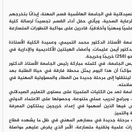
لصيدلانية في الجامعة الهاشمية قسم المهنة، إيذانًا بتخرجهم
رعاية الصحية، ويأتي حفل أداء القسم تجسيدًا لرسالة كلية
يًا ومهنيًا وأخلاقيًا، قادرين على مواكبة التطورات المتسارعة
عة الأستاذ الدكتور محمد التميمي، وعميدة الكلية الأستاذة
تور أيمن عليمات، وأعضاء الهيئتين الأكاديمية والإدارية في
ريجة.
يس الجامعة، في كلمته مباركة رئيس الجامعة الأستاذ الدكتور
مؤكدًا أن هذا اليوم يمثل محطة فارقة في حياة الطلبة بعد
لينتقلوا إلى مرحلة جديدة من العطاء والمسؤولية المهنية في
سلامته.
جامعة تعد من الكليات المتميزة على مستوى التعليم الصيدلاني
 وبرامج تدريب عملي متنوعة، وحصولها على الاعتماد الدولي
ئة التدريس فيها الذين أسهموا في إعداد خريجين يمتلكون المعرفة
 والتميز.
اب مرحلة جديدة في مسارهم المهني في ظل ما يشهده قطاع
رات علمية وتقنية متسارعة، الأمر الذي يفرض عليهم مواصلة