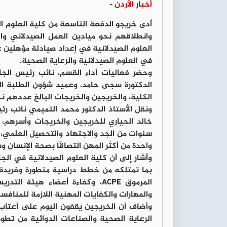
أخبار الأردن -
أدى خريجو الدفعة التاسعة من كلية العلوم ا
وانطلاقهم نحو ميادين العمل الصيدلاني وال
العلوم الصيدلانية في إعداد صيادلة مؤهلين علم
في العلوم الصيدلانية والرعاية الصحية.
وحضر فعاليات أداء القسم، نائب رئيس الجام
الدكتورة سجى حامد، وعميد شؤون الطلبة الدك
الكلية، والخريجين والخريجات البالغ عددهم نحو (250) خريجًا وخ
ونقل الأستاذ الدكتور محمد التميمي نائب رئ
خالد الحياري للخريجين والخريجات وأسرهم، 
سنوات من الجد والاجتهاد والتحصيل العلمي، 
واحدة من أكثر المهن التصاقًا بصحة الإنسان و
وأشار إلى أن كلية العلوم الصيدلانية في ال
بما تمتلكه من خطط دراسية متطورة وفريدة،
المرموق ACPE، وكفاءة أعضاء هي
والمهارات والكفايات المهنية اللازمة للمنافسة
وأضاف أن الخريجين يقفون اليوم على أعت
الرعاية الصحية والصناعات الدوائية من تطو