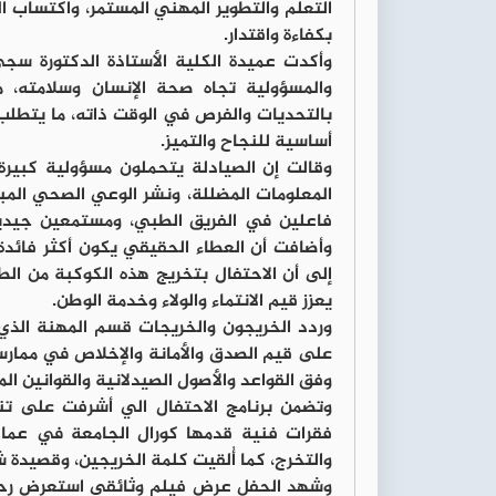
التعلم والتطوير المهني المستمر، واكتساب 
بكفاءة واقتدار.
وأكدت عميدة الكلية الأستاذة الدكتورة سجى 
والمسؤولية تجاه صحة الإنسان وسلامته،
بالتحديات والفرص في الوقت ذاته، ما يتطلب 
أساسية للنجاح والتميز.
وقالت إن الصيادلة يتحملون مسؤولية كبيرة
المعلومات المضللة، ونشر الوعي الصحي المبن
فاعلين في الفريق الطبي، ومستمعين جيدين
وأضافت أن العطاء الحقيقي يكون أكثر فائد
إلى أن الاحتفال بتخريج هذه الكوكبة من الطل
يعزز قيم الانتماء والولاء وخدمة الوطن.
وردد الخريجون والخريجات قسم المهنة الذي ي
على قيم الصدق والأمانة والإخلاص في ممارسة
وفق القواعد والأصول الصيدلانية والقوانين ا
وتضمن برنامج الاحتفال الي أشرفت على تنظ
فقرات فنية قدمها كورال الجامعة في عمادة
والتخرج، كما أُلقيت كلمة الخريجين، وقصيدة
وشهد الحفل عرض فيلم وثائقي استعرض رحلة 