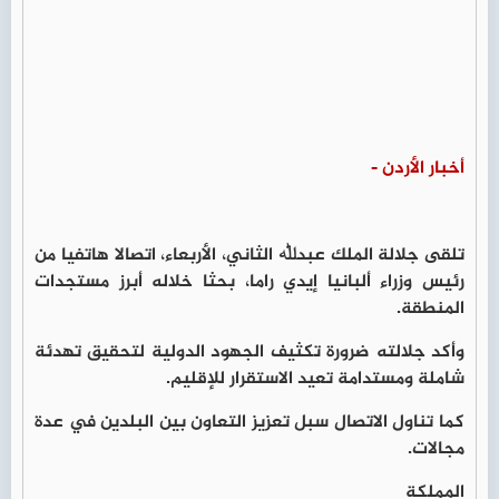
أخبار الأردن -
تلقى جلالة الملك عبدﷲ الثاني، الأربعاء، اتصالا هاتفيا من
رئيس وزراء ألبانيا إيدي راما، بحثا خلاله أبرز مستجدات
المنطقة.
وأكد جلالته ضرورة تكثيف الجهود الدولية لتحقيق تهدئة
شاملة ومستدامة تعيد الاستقرار للإقليم.
كما تناول الاتصال سبل تعزيز التعاون بين البلدين في عدة
مجالات.
المملكة