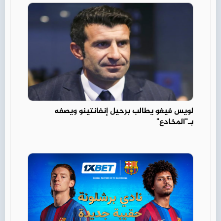
لويس فيغو يطالب برحيل إنفانتينو ويصفه
بـ"المخادع"