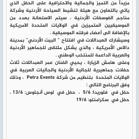
مزيداً من التميز والجمالية والاحترافية على الحفل الذي
ياتي بالتعاون مع هيئة تنشيط السياحة الأردنية وشركة
مناجم الفوسفات الأردنية ، سيتم الاستعانة بعدد من
الموسيقيين المتميزين في الولايات المتحدة الامريكية
بالإضافة الى أعضاء فرقته الموسيقية .
وسيشارك العبداللات في افتتاح " البيت الأردني" بمدينة
دالاس الأمريكية ، والذي يشكل ملتقى للجماهير الأردنية
والعربية الداعمة للمنتخب الوطني .
وعلى هامش الزيارة ، يحيي الفنان عمر العبداللات ثلاث
حفلات جماهيرية للجالية الأردنية والجاليات العربية في
الولايات المتحدة بتنظيم من شركة Petra Events ، وذلك
وفق البرنامج التالي :
حفل في فلوريدا: 5/6 ، حفل في لوس أنجلوس: 13/6 ،
حفل في سكرامنتو: 19/6