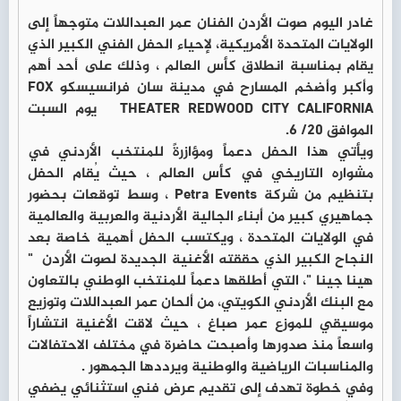
غادر اليوم صوت الأردن الفنان عمر العبداللات متوجهاً إلى
الولايات المتحدة الأمريكية، لإحياء الحفل الفني الكبير الذي
يقام بمناسبة انطلاق كأس العالم ، وذلك على أحد أهم
وأكبر وأضخم المسارح في مدينة سان فرانسيسكو FOX
THEATER REDWOOD CITY CALIFORNIA يوم السبت
الموافق 20/ 6.
ويأتي هذا الحفل دعماً ومؤازرةً للمنتخب الأردني في
مشواره التاريخي في كأس العالم ، حيث يُقام الحفل
بتنظيم من شركة Petra Events ، وسط توقعات بحضور
جماهيري كبير من أبناء الجالية الأردنية والعربية والعالمية
في الولايات المتحدة ، ويكتسب الحفل أهمية خاصة بعد
النجاح الكبير الذي حققته الأغنية الجديدة لصوت الأردن "
هينا جينا "، التي أطلقها دعماً للمنتخب الوطني بالتعاون
مع البنك الأردني الكويتي، من ألحان عمر العبداللات وتوزيع
موسيقي للموزع عمر صباغ ، حيث لاقت الأغنية انتشاراً
واسعاً منذ صدورها وأصبحت حاضرة في مختلف الاحتفالات
والمناسبات الرياضية والوطنية ويرددها الجمهور .
وفي خطوة تهدف إلى تقديم عرض فني استثنائي يضفي