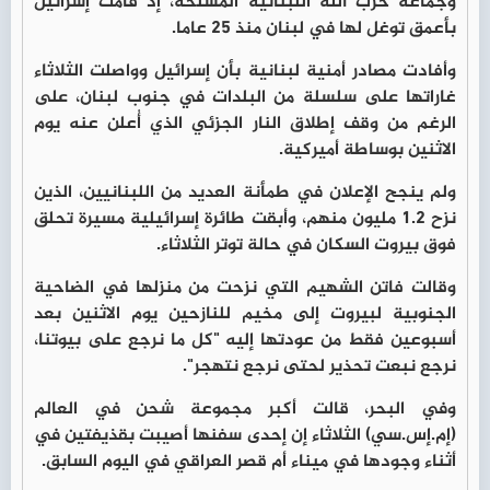
وجماعة حزب الله اللبنانية المسلحة، إذ قامت إسرائيل
بأعمق توغل لها في لبنان منذ 25 عاما.
وأفادت مصادر أمنية لبنانية بأن إسرائيل وواصلت الثلاثاء
غاراتها على سلسلة من البلدات في جنوب لبنان، على
الرغم من وقف إطلاق النار الجزئي الذي أُعلن عنه يوم
الاثنين بوساطة أميركية.
ولم ينجح الإعلان في طمأنة العديد من اللبنانيين، الذين
نزح 1.2 مليون منهم، وأبقت طائرة إسرائيلية مسيرة تحلق
فوق بيروت السكان في حالة توتر الثلاثاء.
وقالت فاتن الشهيم التي نزحت من منزلها في الضاحية
الجنوبية لبيروت إلى مخيم للنازحين يوم الاثنين بعد
أسبوعين فقط من عودتها إليه "كل ما نرجع على بيوتنا،
نرجع نبعت تحذير لحتى نرجع نتهجر".
وفي البحر، قالت أكبر مجموعة شحن في العالم
(إم.إس.سي) الثلاثاء إن إحدى سفنها أصيبت بقذيفتين في
أثناء وجودها في ميناء أم قصر العراقي في اليوم السابق.