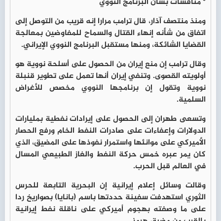
* مناقشات بشأن البرنامج النووي
ومنذ منتصف آذار، قال ترامب مرارا إنه قريب من التوصل إلى
اتفاق من شأنه إنهاء القتال والسماح للمفاوضين بمعالجة
القضايا الشائكة، ومنها مستقبل البرنامج النووي الإيراني.
وقال ترامب إن منع إيران من الحصول على أسلحة نووية هو
أولويته القصوى. وتنفي إيران أنها تعمل على تطوير قنبلة
نووية وتقول إن برنامجها النووي مخصص للأغراض
السلمية.
وتسعى طهران إلى الحصول على إيرادات نفطية بمليارات
الدولارات وإعفاءات على صادرات النفط الخام ورفع الحصار
الأميركي على موانئها واستمرار نفوذها على المضيق، الذي
كان يمر عبره خمس حركة النفط والغاز الطبيعي المسال
في العالم قبل الحرب.
وقالت وسائل إعلام إيرانية إن البحرية التابعة للحرس
الثوري استهدفت سفينة حددتها باسم (بانايا) بصواريخ ردا
على ما وصفته بهجوم أميركي على ناقلة نفط إيرانية