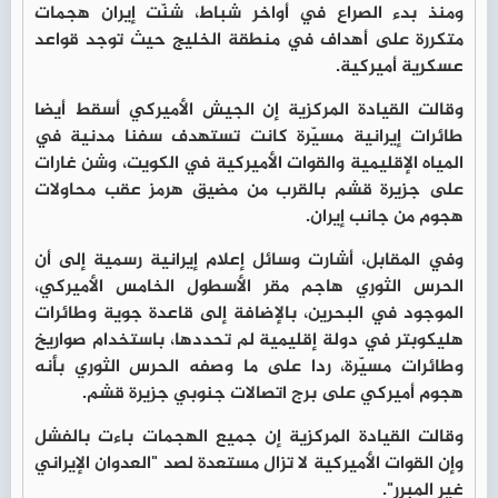
ومنذ بدء الصراع في أواخر شباط، شنّت إيران هجمات
متكررة على أهداف في منطقة الخليج حيث توجد قواعد
عسكرية أميركية.
وقالت القيادة المركزية إن الجيش الأميركي أسقط أيضا
طائرات إيرانية مسيّرة كانت تستهدف سفنا مدنية في
المياه الإقليمية والقوات الأميركية في الكويت، وشن غارات
على جزيرة قشم بالقرب من مضيق هرمز عقب محاولات
هجوم من جانب إيران.
وفي المقابل، أشارت وسائل إعلام إيرانية رسمية إلى أن
الحرس الثوري هاجم مقر الأسطول الخامس الأميركي،
الموجود في البحرين، بالإضافة إلى قاعدة جوية وطائرات
هليكوبتر في دولة إقليمية لم تحددها، باستخدام صواريخ
وطائرات مسيّرة، ردا على ما وصفه الحرس الثوري بأنه
هجوم أميركي على برج اتصالات جنوبي جزيرة قشم.
وقالت القيادة المركزية إن جميع الهجمات باءت بالفشل
وإن القوات الأميركية لا تزال مستعدة لصد "العدوان الإيراني
غير المبرر".