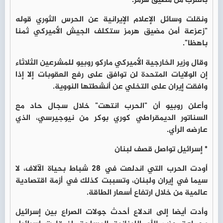
بالقرب من مضيق هرمز.
ونقلت وسائل الإعلام الإيرانية عن الحرس الثوري قوله
"زعزعة أمن مضيق هرمز ستكلف الجيش الأميركي ثمنا
باهظا".
وقال وزير الخارجية الأميركي ماركو روبيو للمشرعين الثلاثاء
إن الولايات المتحدة لن توافق على رفع العقوبات إلا إذا
وافقت إيران على التخلي عن أنشطتها النووية.
وأعلن روبيو أن "الحرب انتهت" خلال سجال حاد مع
السناتور الديمقراطي كوري بوكر من نيوجيرسي، الذي
عارضه الرأي.
* إسرائيل تواصل قصف لبنان
أودت الحرب التي اندلعت في 28 شباط بحياة الآلاف، لا
سيما في إيران ولبنان، وتسببت كذلك في أزمة اقتصادية
عالمية من خلال ارتفاع أسعار الطاقة.
وأدت أيضا إلى اندلاع أحدث جولات الصراع بين إسرائيل