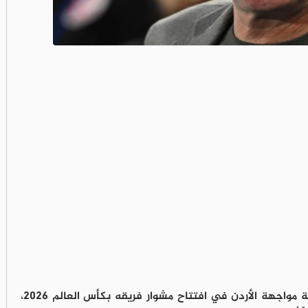
أكّد مدرب منتخب النمسا رالف رانغنيك، أهمية مواجهة الأردن في افتتاح مشوار فريقه بكأس العالم 2026،