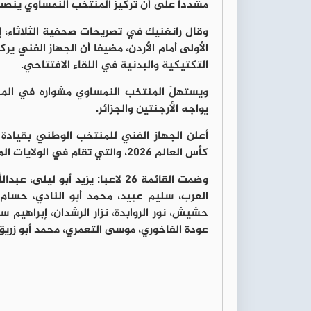
مشددا على أن تركيز المنتخب النمساوي ينصبّ
وقال رانغنيك في تصريحات صحفية الثلاثاء، إ
الأولى أمام الأردن، مضيفا أن الجهاز الفني ي
التكتيكية والبدنية في اللقاء الافتتاحي.
يواجه الأرجنتين والجزائر.
أعلن الجهاز الفني للمنتخب الوطني بقيادة
كأس العالم 2026، والتي تقام في الولايات المتحدة الأميركية وكندا والمكسيك.
وضمت القائمة 26 لاعبا: يزيد أبو
العرب، سليم عبيد، محمد أبو النادي، حسام
حشيش، نور الروابدة، نزار الرشدان، إبراهيم
عودة الفاخوري، موسى التعمري، محمد أبو زريق،