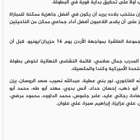
 أولا على تحقيق بداية قوية في البطولة.
ن منتخب بلاده يريد أن يكون في أفضل جاهزية ممكنة للمباراة
ركز على أن يقدم اللاعبون أفضل أداء جماعي ممكن من الناحيتين
ويستهلّ المنتخب النمساوي مشواره في المجموعة العاشرة بمواجهة الأردن يوم 16 حزيران/يونيو، قبل أن
 المدرب جمال سلامي، قائمة النشامى النهائية لخوض بطولة
 ليلى، عبدالله الفاخوري، نور بني عطية، عبدالله نصيب، سعد الروسان، يزن
 أبو ذهب، إحسان حداد، أنس بدوي، مهند أبو طه، محمد أبو
 سعادة، رجائي عايد، عامر جاموس، محمد الداوود، محمود مرضي،
 علي عزايزة، إبراهيم صبرة، علي علوان.