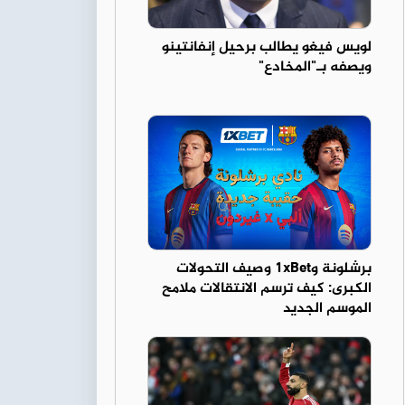
لويس فيغو يطالب برحيل إنفانتينو
ويصفه بـ"المخادع"
برشلونة و1xBet وصيف التحولات
الكبرى: كيف ترسم الانتقالات ملامح
الموسم الجديد