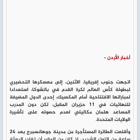
أخبار الأردن -
اتجهت جنوب إفريقيا، الاثنين، إلى معسكرها التحضيري
لبطولة كأس العالم لكرة القدم في باتشوكا، استعدادا
لمباراتها الافتتاحية أمام المكسيك، إحدى الدول المضيفة
للنهائيات في 11 حزيران المقبل، لكن دون المدرب
المساعد هلمان مكاليلي لعدم حصوله على تأشيرة
الولايات المتحدة.
وأقلعت الطائرة المستأجرة من مدينة جوهانسبرج بعد 24
ساعة من التوتر الشديد، إذ كان من المقرر أن تغادر البعثة