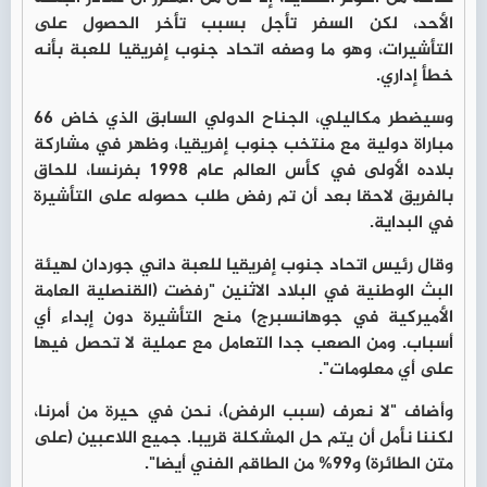
الأحد، لكن السفر تأجل بسبب تأخر الحصول على
التأشيرات، وهو ما وصفه اتحاد جنوب إفريقيا للعبة بأنه
خطأ إداري.
وسيضطر مكاليلي، الجناح الدولي السابق الذي خاض 66
مباراة دولية مع منتخب جنوب إفريقيا، وظهر في مشاركة
بلاده الأولى في كأس العالم عام 1998 بفرنسا، للحاق
بالفريق لاحقا بعد أن تم رفض طلب حصوله على التأشيرة
في البداية.
وقال رئيس اتحاد جنوب إفريقيا للعبة داني جوردان لهيئة
البث الوطنية في البلاد الاثنين "رفضت (القنصلية العامة
الأميركية في جوهانسبرج) منح التأشيرة دون إبداء أي
أسباب. ومن الصعب جدا التعامل مع عملية لا تحصل فيها
على أي معلومات".
وأضاف "لا نعرف (سبب الرفض)، نحن في حيرة من أمرنا،
لكننا نأمل أن يتم حل المشكلة قريبا. جميع اللاعبين (على
متن الطائرة) و99% من الطاقم الفني أيضا".