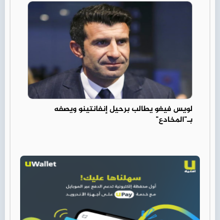
لويس فيغو يطالب برحيل إنفانتينو ويصفه
بـ"المخادع"