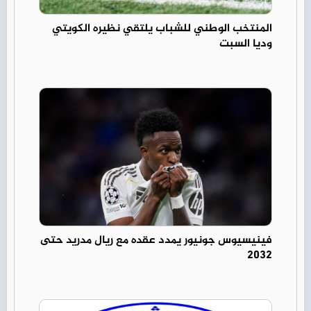
المنتخب الوطني للشباب يلتقي نظيره الكويتي
وديا السبت
فينيسيوس جونيور يمدد عقده مع ريال مدريد حتى
2032