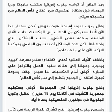
ومن المقرر أن تواجه جنوب إفريقيا منتخب جاميكا وديا
الجمعة، قبل ملاقاة المكسيك في افتتاح كأس العالم في
مكسيكو سيتي.
وقال مدرب جنوب إفريقيا هوجو بروس "نحن سعداء جدا
الآن لأننا سنتمكن من الذهاب إلى المكسيك. كانت الأيام
الماضية مرهقة بعض الشيء؛ بسبب المشاكل التي
واجهناها، لكن هذه المشاكل أصبحت من الماضي ويمكننا
التركيز الآن على ما هو قادم".
وأضاف "الأيام العشرة (حتى الافتتاح) ستمر بسرعة كبيرة،
وبمجرد وصولنا إلى هناك سنبدأ العمل والتركيز على
المباراة الأولى أمام المكسيك، لذا سيمر الوقت بسرعة
كبيرة. أعتقد أن الجميع يتطلع إلى بدء كأس العالم".
وتقع جنوب إفريقيا في المجموعة الأولى وستواجه
جمهورية التشيك في أتلانتا يوم 18 حزيران المقبل وكوريا
الجنوبية في مونتيري المكسيكية بعد 6 أيام.
وتسعى جنوب إفريقيا، التي تشارك للمرة الرابعة في كأس