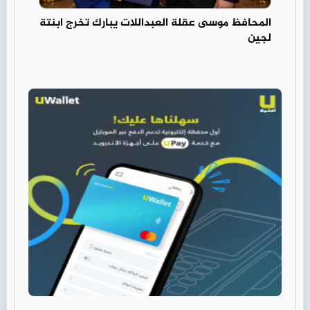
المحافظ موسى عقلة العبداللات يبارك تخرج ابنتة
لجين