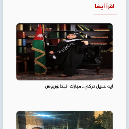
اقرأ أيضا
آية خليل تركي.. مبارك البكالوريوس