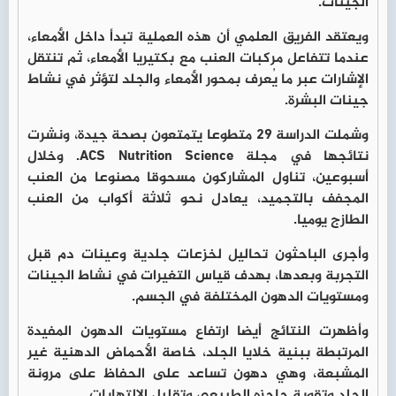
الجينات.
ويعتقد الفريق العلمي أن هذه العملية تبدأ داخل الأمعاء،
عندما تتفاعل مركبات العنب مع بكتيريا الأمعاء، ثم تنتقل
الإشارات عبر ما يُعرف بمحور الأمعاء والجلد لتؤثر في نشاط
جينات البشرة.
وشملت الدراسة 29 متطوعا يتمتعون بصحة جيدة، ونشرت
نتائجها في مجلة ACS Nutrition Science. وخلال
أسبوعين، تناول المشاركون مسحوقا مصنوعا من العنب
المجفف بالتجميد، يعادل نحو ثلاثة أكواب من العنب
الطازج يوميا.
وأجرى الباحثون تحاليل لخزعات جلدية وعينات دم قبل
التجربة وبعدها، بهدف قياس التغيرات في نشاط الجينات
ومستويات الدهون المختلفة في الجسم.
وأظهرت النتائج أيضا ارتفاع مستويات الدهون المفيدة
المرتبطة ببنية خلايا الجلد، خاصة الأحماض الدهنية غير
المشبعة، وهي دهون تساعد على الحفاظ على مرونة
الجلد وتقوية حاجزه الطبيعي وتقليل الالتهابات.