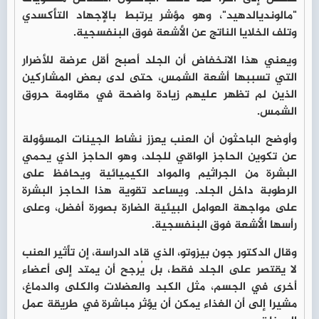
"مالونديالدهيد"، وهو مؤشر يرتبط بالإجهاد التأكسدي
وتلف الخلايا الناتج عن الأشعة فوق البنفسجية.
ويعني هذا الانخفاض أن الجلد أصبح أقل عرضة للأضرار
التي تسببها أشعة الشمس، حتى لدى بعض المشاركين
الذين لم تظهر عليهم زيادة واضحة في مقاومة حروق
الشمس.
وأوضح الباحثون أن العنب يعزز نشاط الجينات المسؤولة
عن تكوين الحاجز الواقي للجلد، وهو الحاجز الذي يحمي
البشرة من الجراثيم والمواد الكيميائية ويحافظ على
الرطوبة داخل الجلد. ويساعد تقوية هذا الحاجز البشرة
على مواجهة العوامل البيئية الضارة بصورة أفضل، وعلى
رأسها الأشعة فوق البنفسجية.
وقال الدكتور جون بيزوتو، الذي قاد الدراسة، إن تأثير العنب
لا يقتصر على الجلد فقط، بل يُرجح أن يمتد إلى أعضاء
أخرى في الجسم، مثل الكبد والعضلات والكلى والدماغ،
مشيرا إلى أن الغذاء يمكن أن يؤثر مباشرة في طريقة عمل