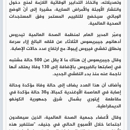
وتعديلاته، واتخاذ التدابير الوقائية اللازمة لمنع دخول
وانتشار الأوبئة والأمراض السارية، مشيرة إلى أنّ الوضع
الوبائي سيخضع للتقييم المستمر وفق المستجدات
الصحية العالمية.
وعبّر المدير العام لمنظمة الصحة العالمية تيدروس
أدهانوم جيبريسوس الثلاثاء عن قلقه البالغ إزاء سرعة
ونطاق تفشي فيروس إيبولا، مع ارتفاع عدد حالات الإصابة.
وقال جيبريسوس إن هناك ما لا يقل عن 500 حالة مشتبه
في إصابتها بالفيروس بالإضافة إلى 130 وفاة يعتقد أنها
ناجمة عنه منذ بدء التفشي الجديد.
وأضاف أن هذا العدد يضاف إلى حالة وفاة مؤكدة وحالة
إصابة في العاصمة الأوغندية كمبالا، و30 حالة مؤكدة في
مقاطعة إيتوري بشمال شرق جمهورية الكونغو
الديمقراطية.
وقال لأعضاء جمعية الصحة العالمية، الذين سيعقدون
اجتماعا خلال الأسبوع الحالي في جنيف، "ستتغير هذه