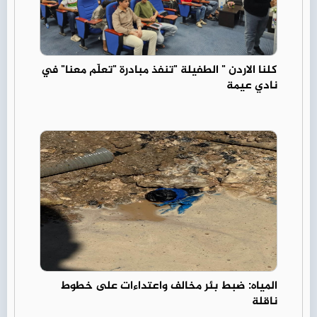
كلنا الاردن " الطفيلة "تنفذ مبادرة "تعلّم معنا" في
نادي عيمة
المياه: ضبط بئر مخالف واعتداءات على خطوط
ناقلة