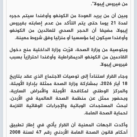
من فيروس إيبولا".
وبين أن من يريد العودة من الكونغو وأوغندا سيتم حجره
لمدة 21 يوما حتى يتم التأكد من عدم إصابته بفيروس
إيبولا، مضيفا أن الحجر الصحي للعائدين من الكونغو
وأوغندا سيكون إما مؤسسيا أو منزليا وفق شروط معينة.
وبتوصية من وزارة الصحة، قرّرت وزارة الداخلية منع دخول
القادمين من الكونغو الديمقراطية وأوغندا احترازياً بسبب
فيروس إيبولا.
وجاء القرار استناداً إلى توصيات الاجتماع الذي عقد بتاريخ
18 أيار 2026، بمشاركة وزارة الصحة ممثلة بإدارة الأوبئة،
والمركز الوطني لمكافحة الأوبئة والأمراض السارية،
وبحضور ممثل عن منظمة الصحة العالمية في الأردن،
لبحث المستجدات الوبائية والإجراءات الوقائية اللازمة
لحماية الصحة العامة.
وأكدت الجهات المعنية أن القرار يأتي في إطار تطبيق
أحكام قانون الصحة العامة الأردني رقم 47 لسنة 2008