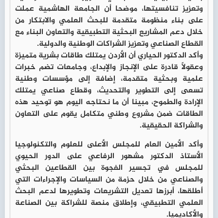
وتعزيز تنافسيتها، موضحا أن الجامعة الهاشمية عملت
على بناء منظومة متقدمة للبحث العلمي والابتكار من
خلال دعم المشاريع البحثية التطبيقية والتعاون البناء مع
القطاع الصناعي وتعزيز الشراكات الوطنية والدولية.
وأكد الدكتور الحياري أن الأردن يمتلك طاقات بشرية متميزة
وعقولاً قادرة على الإنجاز والإبداع، وجامعات تضم خبرات
علمية وبحثية متقدمة، إضافة إلى مؤسسات وطنية
تسعى إلى التطوير والتحديث، وقطاع صناعي يمتلك
الإرادة والطموح، مبينا أن ما نحتاجه اليوم هو توحيد هذه
الطاقات ضمن مشروع وطني متكامل يقوم على التعاون
والشراكة الحقيقية.
وأكد الأمين العام للمجلس الأعلى للعلوم والتكنولوجيا
الأستاذ الدكتور مشهور الرفاعي على الدور الحيوي
للمجلس في تجسير الفجوة بين القطاعين البحثي
والصناعي من خلال حزمة من السياسات والإجراءات التي
أطلقها، أبرزها تعديل التشريعات وتطويرها لدعم البحث
العلمي التطبيقي، وإطلاق منصة للشراكة بين الصناعة
والأكاديميا.