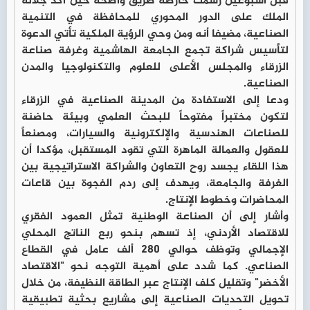
قبل أسبوعين رسمت خارطة طريق واضحة حين أكد جلالة
الملك على الدور المحوري للمحافظة في التنمية
الصناعية، مضيفا أنه ومن وحي الرؤية الملكية تأتي الدعوة
لتأسيس شراكة تجمع الجامعة الهاشمية وغرفة صناعة
الزرقاء والمجلس الأعلى للعلوم والتكنولوجيا والمدن
الصناعية.
ودعا إلى الاستفادة من المدينة الصناعية في الزرقاء
لتكون مختبراً مفتوحاً للبحث العلمي وبيئة حاضنة
للصناعات الهندسية والإلكترونية والسيارات، ومصنعاً
للعقول والعمالة الماهرة التي تقود المستقبل، مؤكدا أن
هذا اللقاء يجسد روح التعاون والشراكة الاستراتيجية بين
الغرفة والجامعة، ويهدف إلى ردم الفجوة بين قاعات
المحاضرات وخطوط الإنتاج.
وأشار إلى أن الصناعة الوطنية تمثل العمود الفقري
للاقتصاد الأردني، إذ تسهم بنحو ربع الناتج المحلي
الإجمالي وتوظف حوالي 280 ألف عامل في القطاع
الصناعي. كما شدد على أهمية التوجه نحو "الاقتصاد
الأخضر" وتقليل كلف الإنتاج عبر الطاقة النظيفة، من خلال
تحويل التحديات الصناعية إلى مشاريع بحثية تطبيقية