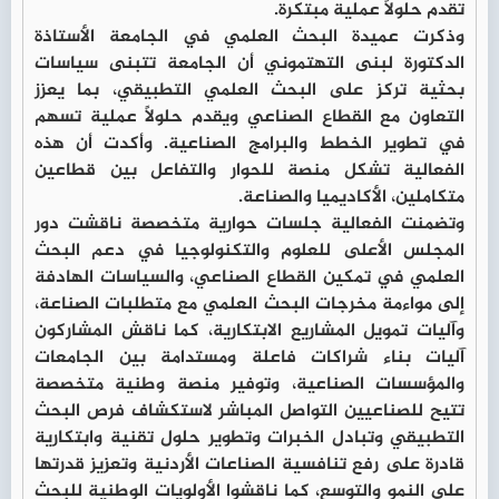
تقدم حلولاً عملية مبتكرة.
وذكرت عميدة البحث العلمي في الجامعة الأستاذة
الدكتورة لبنى التهتموني أن الجامعة تتبنى سياسات
بحثية تركز على البحث العلمي التطبيقي، بما يعزز
التعاون مع القطاع الصناعي ويقدم حلولاً عملية تسهم
في تطوير الخطط والبرامج الصناعية. وأكدت أن هذه
الفعالية تشكل منصة للحوار والتفاعل بين قطاعين
متكاملين، الأكاديميا والصناعة.
وتضمنت الفعالية جلسات حوارية متخصصة ناقشت دور
المجلس الأعلى للعلوم والتكنولوجيا في دعم البحث
العلمي في تمكين القطاع الصناعي، والسياسات الهادفة
إلى مواءمة مخرجات البحث العلمي مع متطلبات الصناعة،
وآليات تمويل المشاريع الابتكارية، كما ناقش المشاركون
آليات بناء شراكات فاعلة ومستدامة بين الجامعات
والمؤسسات الصناعية، وتوفير منصة وطنية متخصصة
تتيح للصناعيين التواصل المباشر لاستكشاف فرص البحث
التطبيقي وتبادل الخبرات وتطوير حلول تقنية وابتكارية
قادرة على رفع تنافسية الصناعات الأردنية وتعزيز قدرتها
على النمو والتوسع، كما ناقشوا الأولويات الوطنية للبحث