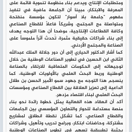
ومتطلبات الإنتاج، ويدعم بناء منظومة تنموية قائمة على
المعرفة والابتكار، مبينا أن الجامعة ماضية في تنفيذ
مفهوم "جامعة بلا أسوار" لتكون مؤسسة منفتحة
ومتواصلة مع المجتمع، وشريكاً فاعلاً للقطاع الصناعي
وكافة القطاعات الإنتاجية، موضحا أن هذا التوجه يهدف
إلى بناء شراكات حقيقية مثمرة، تُحدث أثراً ملموساً على
الصناعة والمجتمع الأردني.
كما أشار الدكتور الحياري إلى أن دور جلالة الملك عبدالله
الثاني ابن الحسين في تطوير الصناعات الوطنية من خلال
توجيهاته إلى الحكومات المتعاقبة للارتقاء بالصناعة
الوطنية وربط البحث العلمي بالأولويات الوطنية، كما
ينسجم هذا التوجه مع جهود سمو الأمير الحسن بن طلال
الداعية إلى تعزيز العلاقة بين القطاع الصناعي ومؤسسات
البحث العلمي لبناء اقتصاد مزدهر.
أكد أن انعقاد هذه الفعالية يمثل خطوة رائدة نحو بناء
منصة مستدامة للحوار والتعاون المؤسسي بين الجامعات
والقطاع الصناعي، كما تشكل نقطة انطلاق لمشاريع
مشتركة، وحاضنات ابتكار، وبرامج تدريب وتأهيل، وشراكات
بحثية تطبيقية تسهم في تطوير الصناعات الوطنية