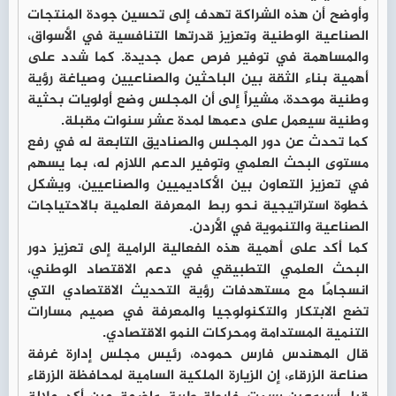
وأوضح أن هذه الشراكة تهدف إلى تحسين جودة المنتجات
الصناعية الوطنية وتعزيز قدرتها التنافسية في الأسواق،
والمساهمة في توفير فرص عمل جديدة. كما شدد على
أهمية بناء الثقة بين الباحثين والصناعيين وصياغة رؤية
وطنية موحدة، مشيراً إلى أن المجلس وضع أولويات بحثية
وطنية سيعمل على دعمها لمدة عشر سنوات مقبلة.
كما تحدث عن دور المجلس والصناديق التابعة له في رفع
مستوى البحث العلمي وتوفير الدعم اللازم له، بما يسهم
في تعزيز التعاون بين الأكاديميين والصناعيين، ويشكل
خطوة استراتيجية نحو ربط المعرفة العلمية بالاحتياجات
الصناعية والتنموية في الأردن.
كما أكد على أهمية هذه الفعالية الرامية إلى تعزيز دور
البحث العلمي التطبيقي في دعم الاقتصاد الوطني،
انسجامًا مع مستهدفات رؤية التحديث الاقتصادي التي
تضع الابتكار والتكنولوجيا والمعرفة في صميم مسارات
التنمية المستدامة ومحركات النمو الاقتصادي.
قال المهندس فارس حموده، رئيس مجلس إدارة غرفة
صناعة الزرقاء، إن الزيارة الملكية السامية لمحافظة الزرقاء