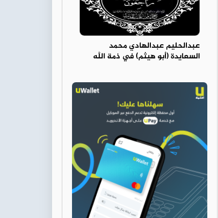
عبدالحليم عبدالهادي محمد
السعايدة (أبو هيثم) في ذمة الله