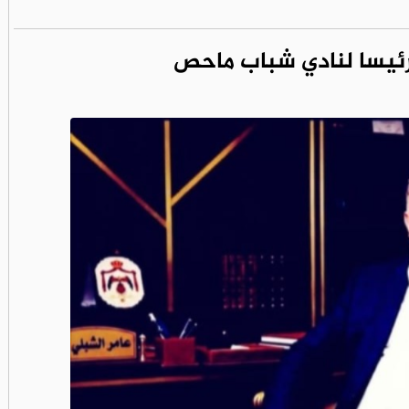
رئيسا لنادي شباب ماحص