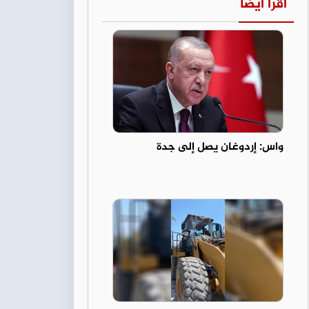
اقرأ أيضا
واس: إردوغان يصل إلى جدة