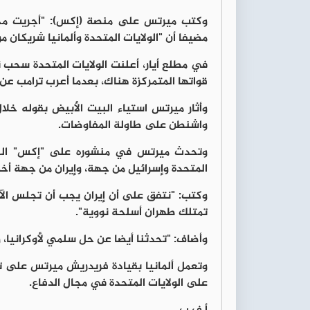
وكتب ميرتس على منصة (إكس): "أجريت محاد
مضيفا أن "الولايات المتحدة وألمانيا شريكان
قواتها المتمركزة هناك، بعدما أعرب ترامب عن
واشنطن على طاولة المفاوضات.
وتحدث ميرتس في منشوره على "إكس" الجم
المتحدة وإسرائيل من جهة، وإيران من جهة أخر
وكتب: "نتفق على أن إيران يجب أن تجلس الآ
تمتلك طهران أسلحة نووية".
وأضاف: "تحدثنا أيضا عن حل سلمي لأوكرانيا، ونسقنا
وتعمل ألمانيا بقيادة فريدريش ميرتس على تع
على الولايات المتحدة في مجال الدفاع.