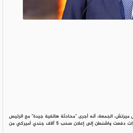
ش ميرتش، الجمعة، أنه أجرى "محادثة هاتفية جيدة" مع الرئيس
الأميركي دونالد ترامب، بعد توترات دفعت واشنطن إلى إعلان سحب 5 آلاف جندي أميركي من