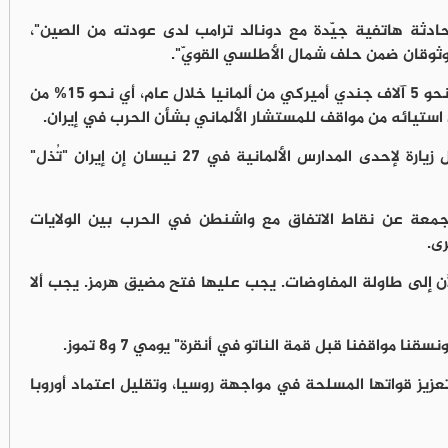
ثة هاتفية جيّدة مع دونالد ترامب لدى عودته من الصين"،
 موثوقان ضمن حلف شمال الأطلسي القويّ".
في مطلع أيار، أعلنت الولايات المتحدة سحب نحو 5 آلاف جندي أميركي من ألمانيا خلال عام، أي نحو 15% من
 استيائه من مواقف للمستشار الألماني بشأن الحرب في إيران.
وأثار ميرتس استياء البيت الأبيض بقوله خلال زيارة لإحدى المدارس الألمانية في 27 نيسان إن إيران "تُذل"
عة عن نقاط الاتفاق مع واشنطن في الحرب بين الولايات
ى.
ن إلى طاولة المفاوضات. يجب عليها فتح مضيق هرمز. يجب ألا
 مواقفنا قبل قمة الناتو في أنقرة" يومي 7 و8 تموز.
زيز قواتها المسلحة في مواجهة روسيا، وتقليل اعتماد أوروبا