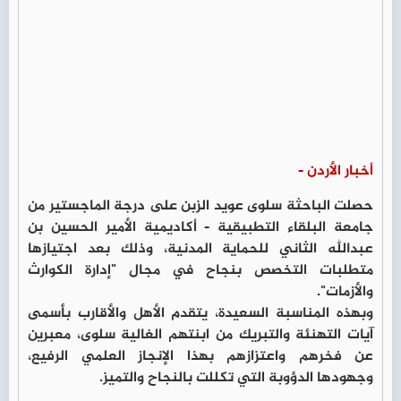
أخبار الأردن -
حصلت الباحثة سلوى عويد الزبن على درجة الماجستير من
جامعة البلقاء التطبيقية - أكاديمية الأمير الحسين بن
عبدالله الثاني للحماية المدنية، وذلك بعد اجتيازها
متطلبات التخصص بنجاح في مجال "إدارة الكوارث
والأزمات".
وبهذه المناسبة السعيدة، يتقدم الأهل والأقارب بأسمى
آيات التهنئة والتبريك من ابنتهم الغالية سلوى، معبرين
عن فخرهم واعتزازهم بهذا الإنجاز العلمي الرفيع،
وجهودها الدؤوبة التي تكللت بالنجاح والتميز.