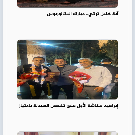
آية خليل تركي.. مبارك البكالوريوس
إبراهيم عكاشة الأول على تخصص الصيدلة بامتياز