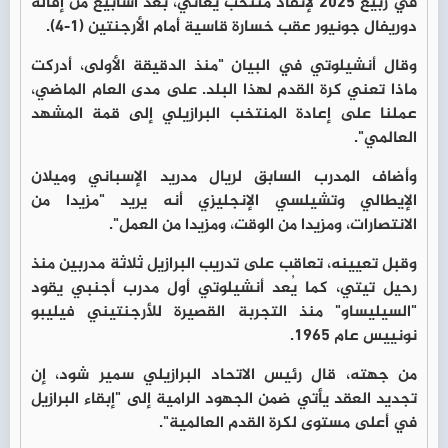
في ربيع 2025 لإنقاذ منتخب يعاني، بعد أسابيع من إقالة
دوريفال جونيور عقب خسارة قاسية أمام الأرجنتين (1-4).
وقال أنشيلوتي في البيان "منذ الدقيقة الأولى، أدركت
ماذا تعني كرة القدم لهذا البلد. على مدى العام الماضي،
عملنا على إعادة المنتخب البرازيلي إلى قمة المشهد
العالمي".
وأضاف المدرب السابق لريال مدريد الإسباني وميلان
الإيطالي وتشيلسي الإنجليزي أنه يريد "مزيدا من
الانتصارات، ومزيدا من الوقت، ومزيدا من العمل".
وقبل تعيينه، تعاقب على تدريب البرازيل ثلاثة مدربين منذ
رحيل تيتي، كما يُعد أنشيلوتي أول مدرب أجنبي يقود
"السيليساو" منذ التجربة القصيرة للأرجنتيني فيليبو
نونييس عام 1965.
من جهته، قال رئيس الاتحاد البرازيلي سمير شود، إن
تجديد العقد يأتي ضمن الجهود الرامية إلى "إبقاء البرازيل
في أعلى مستوى لكرة القدم العالمية".