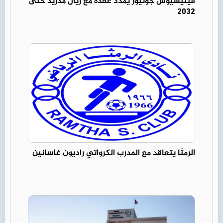
فينيسيوس جونيور يمدد عقده مع ريال مدريد حتى
2032
الرمثا يتعاقد مع المدرب الكرواتي راديون غاسانين