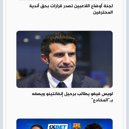
لجنة أوضاع اللاعبين تصدر قرارات بحق أندية
المحترفين
لويس فيغو يطالب برحيل إنفانتينو ويصفه
بـ"المخادع"