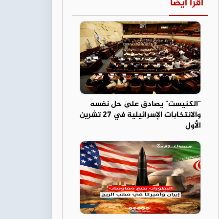
اقرأ أيضا
"الكنيست" يصادق على حل نفسه
والانتخابات الإسرائيلية في 27 تشرين
الأول