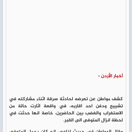
أخبار الأردن -
كشف مواطن عن تعرضه لحادثة سرقة اثناء مشاركته في
تشييع ودفن احد اقاربه، في واقعة اثارت حالة من
الاستغراب والغضب بين الحاضرين، خاصة انها حدثت في
لحظة انزال المتوفى الى القبر.
وقال المواطن في حديث اذاعي، انه كان يحمل المتوفى