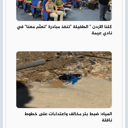
كلنا الاردن " الطفيلة "تنفذ مبادرة "تعلّم معنا" في
نادي عيمة
المياه: ضبط بئر مخالف واعتداءات على خطوط
ناقلة