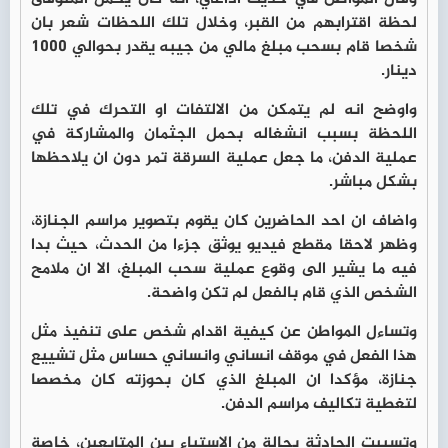
لحظة اقترابهم من القبر، وخلال تلك اللحظات شعر بان
شخصا قام بسحب مبلغ مالي من جيبه يقدر بحوالي 1000
دينار.
واوضح انه لم يتمكن من الالتفات او التحرك في تلك
اللحظة بسبب انشغاله بحمل الجثمان والمشاركة في
عملية الدفن، ما جعل عملية السرقة تمر دون ان يلاحظها
بشكل مباشر.
واضاف ان احد الحاضرين كان يقوم بتصوير مراسم الجنازة،
وظهر لاحقا مقطع فيديو يوثق جزءا من الحدث، حيث بدا
فيه ما يشير الى وقوع عملية سحب المبلغ، الا ان ملامح
الشخص الذي قام بالفعل لم تكن واضحة.
وتساءل المواطن عن كيفية اقدام شخص على تنفيذ مثل
هذا الفعل في موقف انساني وانساني حساس مثل تشييع
جنازة، مؤكدا ان المبلغ الذي كان بحوزته كان مخصصا
لتغطية تكاليف مراسم الدفن.
وتسببت الحادثة بحالة من الاستياء بين المتابعين، خاصة