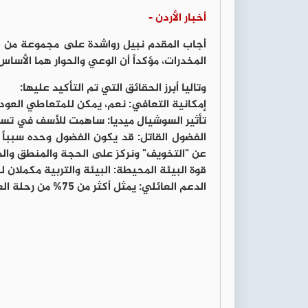
أخبار الأردن -
أجاب المقدم نبيل رواشدة على مجموعة من ال
المخدرات، مؤكداً أن الوعي والحوار هما الأسا
وتاليا أبرز الحقائق التي تم التأكيد عليها:
إمكانية التعافي: نعم، يمكن للمتعاطي العودة 
تأثير السوشيال ميديا: ساهمت للأسف في تسه
الفضول القاتل: قد يكون الفضول وحده سبباً ك
عن "التخويف" ونركز على الحجة والمنطق والد
قوة البيئة المحيطة: البيئة والتربية مكملان لبع
الدعم العائلي: يمثل أكثر من 75% من رحلة العلاج والتعافي