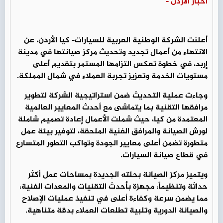
أخبار الأردن -
أعلنت الشركة الوطنية العربية للسيارات- كيا الأردن، عن
الانتهاء من أعمال تجديد وتحديث مركز صيانتها في مدينة
إربد، في خطوة تعكس التزامها المستمر بتقديم أعلى
مستويات الخدمة وتعزيز تجربة العملاء في شمال المملكة.
وجاءت عملية التحديث ضمن استراتيجية الشركة لتطوير
مرافقها التقنية بما يتماشى مع أحدث المعايير العالمية
المعتمدة من كيا، حيث شملت الأعمال إعادة تصميم شاملة
لورش الصيانة والمرافق الفنية الملحقة، لتوفير بيئة عمل
متطورة تضمن أعلى معايير الجودة وتواكب التطور المتسارع
في قطاع صيانة السيارات.
ويتميز مركز الصيانة بحلته الجديدة بمساحات عمل أكثر
حداثة وتنظيماً، مجهزة بأحدث التقنيات والمعدات الفنية،
مما يضمن سرعة وكفاءة أعلى في تنفيذ عمليات الإصلاح
والصيانة الدورية وتلبية تطلعات العملاء بدقة متناهية.