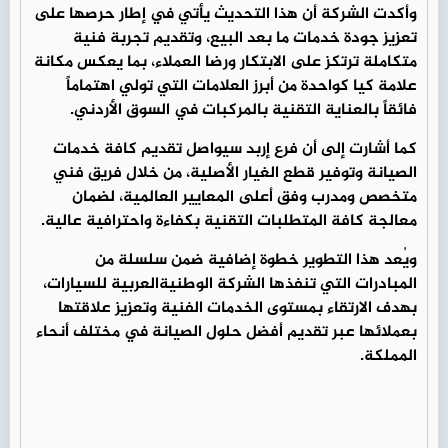
وأكدت الشركة أن هذا التحديث يأتي في إطار حرصها على
تعزيز جودة خدمات ما بعد البيع، وتقديم تجربة فنية
متكاملة ترتكز على الابتكار ورضا العملاء، بما يعكس مكانة
علامة كيا كواحدة من أبرز العلامات التي تولي اهتماماً
فائقاً بالعناية التقنية بالمركبات في السوق الأردني.
كما أشارت إلى أن فرع إربد سيواصل تقديم كافة خدمات
الصيانة وتوفير قطع الغيار الأصلية، من خلال فريق فني
متخصص ومدرب وفق أعلى المعايير العالمية، لضمان
معالجة كافة المتطلبات التقنية بكفاءة واحترافية عالية.
ويُعد هذا التطوير خطوة إضافية ضمن سلسلة من
المبادرات التي تنفذها الشركة الوطنيةالعربية للسيارات،
بهدف الارتقاء بمستوى الخدمات الفنية وتعزيز علاقتها
بعملائها عبر تقديم أفضل حلول الصيانة في مختلف أنحاء
المملكة.