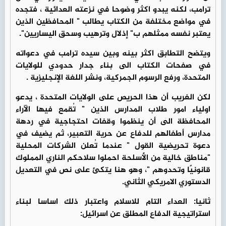
ترامب، لكنه يبدو اكثر وضوحا في نزعته العدائية ، فتجده
في مواضع مختلفة من الكتاب يطالب " المحافظين الذين
يعتبر نفسه ممثلهم ب" إذلال وترهيب وسحق اليساريين".
ويتضح التطابق اكثر بينه وبين سيده ترامب في دعواته
في صفحات الكتاب الى بناء جدار حدودي للولايات
المتحدة، ورفع الرسوم الجمركية، ونشر اللغة الإنجليزية .
لكن الغريب أن هذا الحريص على الولايات المتحدة ، يدعو
اولياء امور طلاب المدارس الذين " تُقمع فيها الآراء
المحافظة الى أن ينظموا وقفات احتجاجية في ردهة
مدارس أطفالهم للدفاع عن حرية التعبير، ثم يضيف في
دعوة تحريضية القول " عندما تُعلن الشركات المحلية
"مناطق خالية من الأسلحة احملوا سلاحكم الناري المملوك
قانونيًا وتحدوهم "، وهو هنا يتكئ على نص في التعديل
الدستوري الامريكي الثاني.
ثانيا: العداء التام للاسلام واعتبار ذلك اساسا لبناء
استراتيجية الدفاع المطلق عن اسرائيل: