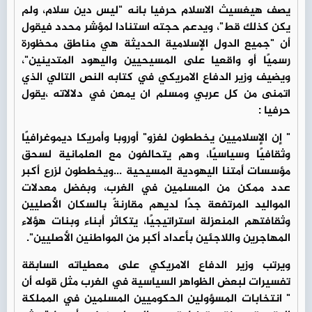
يصف هيغسيث الاسلام حرفيا بانه "ليس دين سلام، ولم
يكن كذلك قط"، ويدعم حجته استنادا لمؤشر محدد فيقول
أن "جميع الدول الإسلامية الحديثة هي مناطق محظورة
رسميًا أو واقعيا على المسيحيين واليهود المتدينين"،
ويضيف وزير الدفاع الامريكي في كتابه النص التالي الذي
اتمنى من كل عربي ومسلم ان يمعن في دلالاته ،يقول
حرفيا :
" إن الإسلاميين يخططون لغزو" أوروبا وأمريكا ديموغرافيًا
وثقافيًا وسياسيًا، وهم يتحالفون مع العلمانية لسحق
مؤسسات أمتنا اليهودية المسيحية ...ويخططون لزرع أكبر
عدد ممكن من المسلمين في الغرب، وبفضل معدلات
المواليد المرتفعة جدًا لديهم مقارنةً بالسكان الأصليين
وثقافتهم المنعزلة استراتيجيًا، يتكاثر أبناء وبنات هؤلاء
المهاجرين واللاجئين بأعداد أكبر من المواطنين الأصليين".
ويرتب وزير الدفاع الامريكي على معطياته السابقة
تفسيرات لبعض الظواهر السياسية في الغرب مثل قوله أن
" انتخابات المسؤولين الحكوميين المسلمين في المملكة