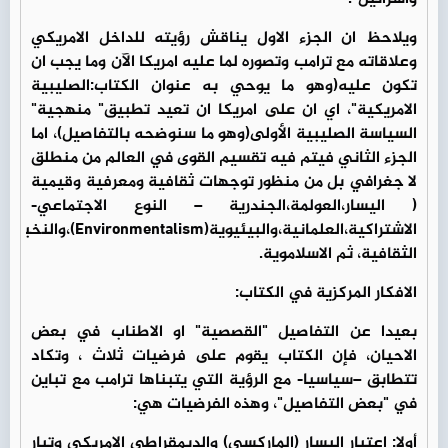
ويلاحظ ان الجزء الاول يناقش رؤيته للداخل الامريكي
وعلاقاته مع ترامب وتصوره لما عليه امريكا الآن وما يجب ان
تكون عليه(وهو ما يوحي به عنوان الكتاب:الصليبية
الامريكية"، اي ان على امريكا ان تعيد تطبيق" منهجية"
السياسة الصليبية الأولى(وهو ما سنوضحه بالتفاصيل)، اما
الجزء الثاني فيتم فيه تقسيم القوى في العالم من منطلق
لا جغرافي بل من منظور توجهات ثقافية ومعرفية وقيمية
( اليسار،العولمة،الجندرية – النوع الاجتماعي-
الاشتراكية،العلمانية،والبيئيوية(lism
الثقافية، ثم الاسلاموية.
الافكار المركزية في الكتاب:
بعيدا عن التفاصيل "القصصية" او الاطناب في بعض
الاحيان، فإن الكتاب يقوم على فرضيات ثلاث ، وتكاد
تتطابق –سياسيا- مع الرؤية التي يتبناها ترامب مع تباين
في "بعض التفاصيل"، وهذه الفرضيات هي:
أولا: اعتبار اليسار (الماركسي) والديمقراطي الامريكي وتيار