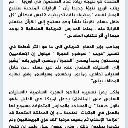
المتحدة هو نتيجة زيادة عدد المسلمين في أوروبا " ، ثم
يرتب الوزير تنبؤا جديدا بأن " الولايات المتحدة ستتبع
المسار نفسه " ويضيف بلغة تحريضية لا لبس فيها أن "كل
طفل مسلم تقريبًا ينشأ وهو يستمع إلى القرآن ويتعلم
القراءة منه ...بينما المدارس الامريكية العلمانية لا يوجد
فيها أي أثر للكتاب المقدس "
ويذهب وزير الدفاع الامريكي الى ما هو اكثر شططا في
تفسير "غريب " لموضوع الهجرة " فيقول إن الإسلاميين
يتمسكون بمبدأ يُسمى "الهجرة"، ويفسره الوزير بانه "يشير
إلى الاستيلاء السلمي على بلد غير مسلم ..من خلال
استيلاء ثقافي، ومادي، ونفسي، وسياسي، وفي نهاية
المطاف ديني" .
ولكن يعزز تفسيره لظاهرة الهجرة الاسلامية (الاستيلاء
السلمي على المناطق) يجعل امريكا هي الدليل ،فهو
يقول حرفيا " أن المساجد والمدارس المتطرفة مسموح لها
بالعمل في الولايات المتحدة ...و إن المملكة المتحدة قد
"غزاها" الإسلام؛ ثم يضيف حرفيا "لقد غُزِيَ البريطانيون ولم
يكونوا يعلمون ذلك ، وفي غضون جيل واحد لن تكون