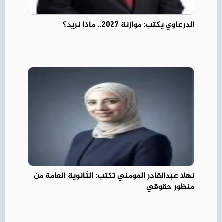
الدرعاوي يكتب: موازنة 2027.. ماذا نريد؟
نهلا عبدالقادر المومني تكتب: الثانوية العامة من
منظور حقوقي