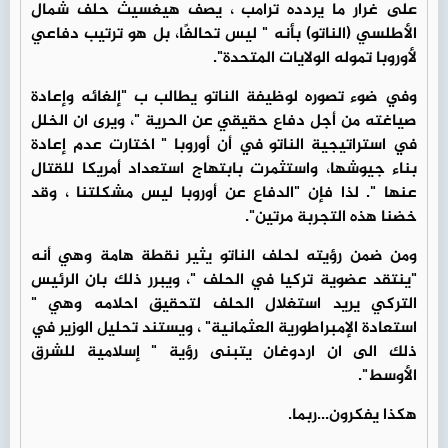
على غرار ما يردده ترامب ، يصف هيغسيث حلف شمال
الأطلسي (الناتو) بأنه " ليس تحالفًا، بل هو ترتيب دفاعي
لأوروبا تموله الولايات المتحدة".
وفي ضوء تصوره لوظيفة الناتو يطالب ب "إلغائه وإعادة
صياغته من أجل دفاع حقيقي عن الحرية "، ويرى ان الخلل
في استراتيجية الناتو في أن أوروبا " اختارت عدم إعادة
بناء جيوشها، واستثمرت بابتهاج استعداد أمريكا للقتال
عنها ". لذا فإن "الدفاع عن أوروبا ليس مشكلتنا ، وقد
خضنا هذه التجربة مرتين".
ومن ضمن رؤيته لحلف الناتو يثير نقطة هامة وهي أنه
"ينتقد عضوية تركيا في الحلف "، ويبرر ذلك بان الرئيس
التركي يريد استغلال الحلف لتحقيق احلامه وهي "
استعادة الإمبراطورية العثمانية" ، ويستند تحليل الوزير في
ذلك الى ان اردوغان يتبنى رؤية " إسلامية للشرق
الأوسط".
هكذا يفكرون...ربما.