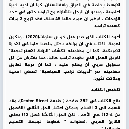
الاوسط بخاصة في العراق وافغانستان، كما ان لديه خبرة
اعلامية ، ويبدو ان الرجل يتشارك مع ترامب حتى في عدد
الزوجات ، فرغم ان عمره حاليا 45 سنة، فقد تزوج 3 مرات
كسيده ترامب.
أعود للكتاب الذي صدر قبل خمس سنوات(2020) ، وتكمن
اهمية الكتاب في ان مؤلفه يحتل منصبا هاما في الادارة
الامريكية، كما ان مضامينه تكشف "الرؤية الاستراتيجية"
لفريق العمل الذي يقوده ترامب حاليا، مما يفترض من كل
مسؤول عربي أن يطلع عليه ، كما ان درجة تطابق
مضامينه مع "أدبيات ترامب السياسية" تعطي اهمية
ودلالات كثيرة.
تلخيص الكتاب:
يقع الكتاب في 352 صفحة ( طبعة Center Street)، وقد
قسمه الى 3 اقسام، ويمكن اعتبار الجزء الثاني (الفصول
من 4-12) هي الأهم ، لكن الجزء الثالث( فصل 13) يعني
القارئ العربي ،فعنوانه " خطوط الجبهة: التعليم
واسرائيل".