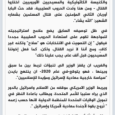
والكنيسة الكاثوليكية والمسيحيين الأوروبيين اختاروا
القتال - ومن هنا وُلدت الحروب الصليبية، فقد حث البابا
أوربان الثاني المؤمنين على قتال المسلمين بشعاره
الشهير: "الله يشاء".
في ظل توصيفه السابق يضع ملامح استراتيجيته
للمواجهة تقوم على استعادة الحروب الصليبية مجددا
فيقول " إن التصويت في الانتخابات هو "سلاح" ولكنه غير
كافٍ، ومع أننا لا نريد القتال، ولكن، كما فعل إخوتنا
المسيحيون قبل ألف عام، يجب علينا ذلك"
والغريب ان يقفز الوزير الى تنبؤات تربط بين ما سبق
وبينها ، فهو يتوقع-في عام 2020- ان ينتهج بايدن
"سياسة خارجية معادية لإسرائيل ومؤيدة للإسلاميين".
ويربط الوزير الامريكي موقفه من الاسلام واسرائيل بالدور
الذي يراه سلبيا للأمم المتحدة، ويطالب باعادة النظر في
تمويل الولايات المتحدة للمنظمة الدولية لانها حسب زعمه
" تُروج بقوة لأجندة معادية لأمريكا وإسرائيل ".