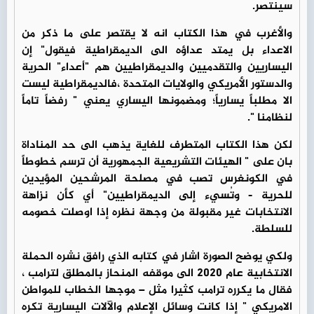
سينتصر.
والأغرب في هذا الكتاب انه لا يقتصر على ما ذكر من
الاعداء بل يمتد عداؤه الى الديمقراطية فيقول" إن
اليساريين والتقدميين والديمقراطيين هم "أعداء" الحرية
والدستور الأمريكي والولايات المتحدة ،فالديمقراطية ليست
الا مطلباً يسارياً؛ ومضمونها اليساري يعني " رفضاً تاماً
لنظامنا ".
لكن هذا الكتاب المتطرف للغاية يذهب الى حد المناداة
بان على " الهيئات التشريعية الجمهورية أن ترسم خطوطاً
في الكونغرس تصب في مصلحة المرشحين المؤيدين
للحرية - وتُسيء إلى الديمقراطيين" أي كأن نزاهة
الانتخابات غير مقبولة من وجهة نظره إذا اوصلت خصومه
للسلطة.
ولكي يوضح الصورة اشار في كتابه الذي رافق نشره الحملة
الانتخابية عام 2020 الى موقفه المنحاز بالمطلق لترامب ،
فقال ما يكرره ترامب كثيرا مثل – موجها الخطاب للمواطن
الامريكي " إذا كانت وسائل الإعلام والآلات اليسارية تكره