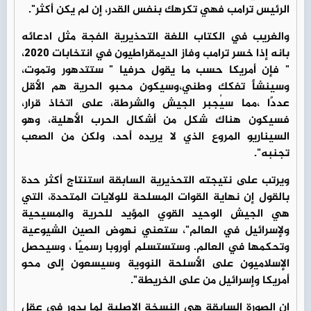
الرئيس ترامب فهي تكرهك بنفس القدر، إن لم يكن أكثر".
والغريب في الكتاب اللغة التحذيرية الفجة مثل ادعائه
بانه إذا خسر ترامب وفاز الديمقراطيون في انتخابات 2020،
" فإن أمريكا حسب ما يقول حرفيا " ستتدهور وتموت،
وسينشأ تفكك وطني،وسيكون محبو الحرية هم الأقل
عددًا ،مما سيُجبر الجيش والشرطة، على اتخاذ قرار،
فسيكون هناك شكل من أشكال الحرب الأهلية، وهو
السيناريو المروع الذي لا يريده أحد، ولكن من الصعب
تجنبه".
ويرتب على نتيجته التحذيرية السابقة استنتاج أكثر حدة
بالقول إن نهاية القوات المسلحة للولايات المتحدة، التي
هي الجيش الوحيد القوي المؤيد للحرية والمسيحية
ولإسرائيل في العالم"، ستعني نهوض الصين الشيوعية
وتحكمها في العالم. وستستسلم أوروبا رسميًا ، وسيحصل
الإسلاميون على الأسلحة النووية وسيسعون إلى محو
أمريكا وإسرائيل من على الخريطة".
ان الصورة السابقة هي النسخة الاصلية لما يدور في عقل