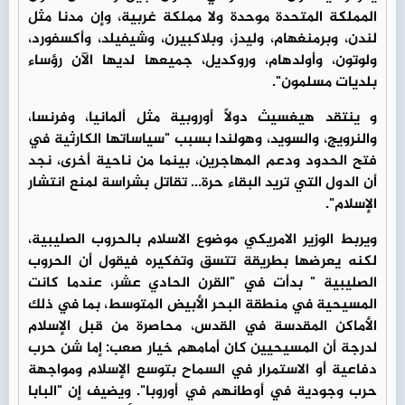
المملكة المتحدة موحدة ولا مملكة غربية، وإن مدنا مثل
لندن، وبرمنغهام، وليدز، وبلاكبيرن، وشيفيلد، وأكسفورد،
ولوتون، وأولدهام، وروكديل، جميعها لديها الآن رؤساء
بلديات مسلمون".
و ينتقد هيغسيث دولًا أوروبية مثل ألمانيا، وفرنسا،
والنرويج، والسويد، وهولندا بسبب "سياساتها الكارثية في
فتح الحدود ودعم المهاجرين، بينما من ناحية أخرى، نجد
أن الدول التي تريد البقاء حرة... تقاتل بشراسة لمنع انتشار
الإسلام".
ويربط الوزير الامريكي موضوع الاسلام بالحروب الصليبية،
لكنه يعرضها بطريقة تتسق وتفكيره فيقول أن الحروب
الصليبية " بدأت في "القرن الحادي عشر، عندما كانت
المسيحية في منطقة البحر الأبيض المتوسط، بما في ذلك
الأماكن المقدسة في القدس، محاصرة من قبل الإسلام
لدرجة أن المسيحيين كان أمامهم خيار صعب: إما شن حرب
دفاعية أو الاستمرار في السماح بتوسع الإسلام ومواجهة
حرب وجودية في أوطانهم في أوروبا". ويضيف إن "البابا