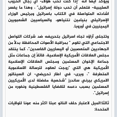
ويؤكد أيضًا أنه "إذا كنت تحب هؤلاء- اي رجال الحروب
الصليبية- فتعلم أن تحب دولة إسرائيل" ، وهذا ما يفسر
اشادته المتواصلة في الكتاب باسرائيل وبرئيس الوزراء
الإسرائيلي بنيامين نتنياهو، والسياسيين الشعبويين
اليمينيين في أوروبا.
وتتجلى آراؤه تجاه اسرائيل بتحريضه ضد شركات التواصل
الاجتماعي التي تقوم " بمراقبة الأصوات المحافظة بدلًا من
الجهاديين المتعصبين أو اليساريين الفاسدين"، كما ينتقد
مجلس العلاقات الأمريكية الإسلامية، قائلًا إن جماعات مثل
جماعة الإخوان المسلمين ومجلس العلاقات الإسلامية
الأمريكية هي التي "روجت لعقود للرسالة الاسلاموية
المتطرفة "، ويرى- في اطار تحريضي- ان السيناتور
الامريكي بيرني ساندرز "شخصية مفضلة لدى الأمريكيين
المسلمين بسبب دعمه للقضايا الفلسطينية ونفوره من
إسرائيل".
ثالثا:الميل لاعتبار حلف الناتو عبئا اكثر منه عونا للولايات
المتحدة: