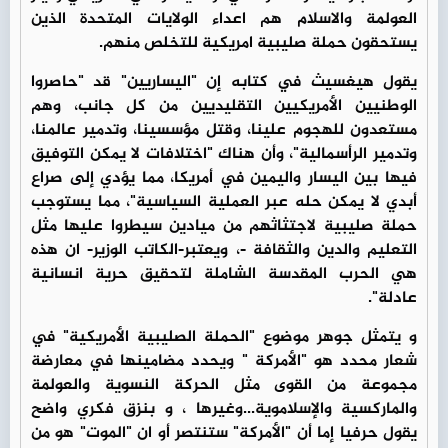
العولمة والاسلام هم اعداء الولايات المتحدة الذين
يستحقون حملة صليبية امريكية للتخلص منهم.
يقول هيغسيث في كتابه إن "اليساريين" قد "حاصروا
الوطنيين الأمريكيين التقليديين من كل جانب، وهم
مستعدون للهجوم علينا، وقتل مؤسسينا، وتدمير عالمنا،
وتدمير الرأسمالية"، وأن هناك "اختلافات لا يمكن التوفيق
فيها بين اليسار واليمين في أمريكا، مما يؤدي إلى صراع
أبدي لا يمكن حله عبر العملية السياسية"، مما يستوجب
حملة صليبية لاجتثاثهم من ميادين سيطروا عليها مثل
التعليم والدين والثقافة -، ويعتبر-الكاتب الوزير- ان هذه
هي الحرب المقدسة الشاملة لتحقيق حرية انسانية
عادلة".
و يتمثل جوهر موضوع "الحملة الصليبية الأمريكية" في
شعار محدد هو "الأمركة " ويحدد مضامينها في معارضة
مجموعة من القوى مثل الحركة النسوية والعولمة
والماركسية والإسلاموية...وغيرها ، و بنزق فكري واضح
يقول حرفيا إما أن "الأمركة" ستنتصر أو ان "الموت" هو من