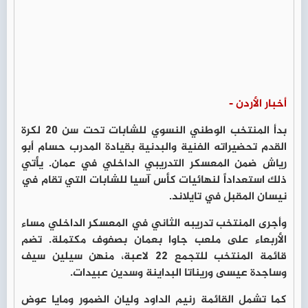
أخبار الأردن -
بدأ المنتخب الوطني النسوي للشابات تحت سن 20 لكرة
القدم تحضيراته الفنية والبدنية بقيادة المدرب حسام أبو
رياش ضمن المعسكر التدريبي الداخلي في عمان. يأتي
ذلك استعداداً لنهائيات كأس آسيا للشابات التي تقام في
نيسان المقبل في تايلاند.
وأجرى المنتخب تدريبه الثاني في المعسكر الداخلي مساء
الأربعاء على ملعب جاوا بعمان بصفوف مكتملة. تضم
قائمة المنتخب للتجمع 22 لاعبة، منهن سيلين سيف
وساجدة عيسى وريناتا البداينة وسدين عبيدات.
كما تشمل القائمة رنيم الداود وليان الضمور ومايا عوض