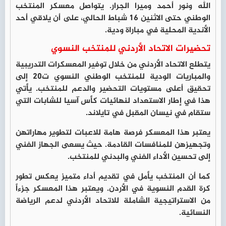
الله ونور أحمد وميرا الجرار. يتواصل معسكر المنتخب
الوطني حتى الاثنين 16 شباط الحالي، على أن يلاقي أحد
الأندية المحلية في مباراة ودية.
تحضيرات الاتحاد الأردني للمنتخب النسوي
يتطلع الاتحاد الأردني من خلال توفير المعسكرات التدريبية
والمباريات الودية للمنتخب الوطني النسوي ت20 إلى
تحقيق أعلى مستويات التحضير والدعم للمنتخب. يأتي
هذا في إطار الاستعداد لنهائيات كأس آسيا للشابات التي
ستقام في نيسان المقبل في تايلاند.
يعتبر هذا المعسكر فرصة هامة للاعبات لتطوير مهاراتهن
وتجهيزهن للمنافسات القادمة. حيث يسعى الجهاز الفني
إلى تحسين الأداء الفني والبدني للمنتخب.
كما أن المنتخب يأمل في تقديم أداء متميز يعكس تطور
كرة القدم النسوية في الأردن. ويعتبر هذا المعسكر جزءاً
من الاستراتيجية الشاملة للاتحاد الأردني لدعم الرياضة
النسائية.